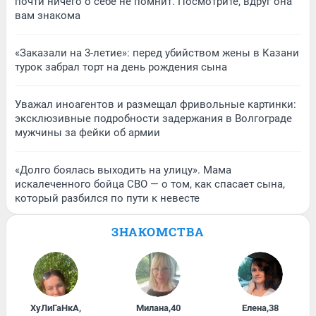
почти ничего о себе не помнит. Посмотрите, вдруг она
вам знакома
«Заказали на 3-летие»: перед убийством жены в Казани
турок забрал торт на день рождения сына
Уважал иноагентов и размещал фривольные картинки:
эксклюзивные подробности задержания в Волгограде
мужчины за фейки об армии
«Долго боялась выходить на улицу». Мама
искалеченного бойца СВО — о том, как спасает сына,
который разбился по пути к невесте
ЗНАКОМСТВА
ХуЛиГаНкА
,
Милана
,
40
Елена
,
38