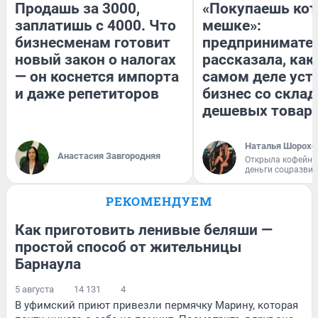
Продашь за 3000,
«Покупаешь кот
заплатишь с 4000. Что
мешке»:
бизнесменам готовит
предпринимате
новый закон о налогах
рассказала, как
— он коснется импорта
самом деле уст
и даже репетиторов
бизнес со скла
дешевых товар
Наталья Шорохо
Анастасия Завгородняя
Открыла кофейну
деньги соцразви
РЕКОМЕНДУЕМ
Как приготовить ленивые беляши —
простой способ от жительницы
Барнаула
5 августа
14 131
4
В уфимский приют привезли пермячку Марину, которая