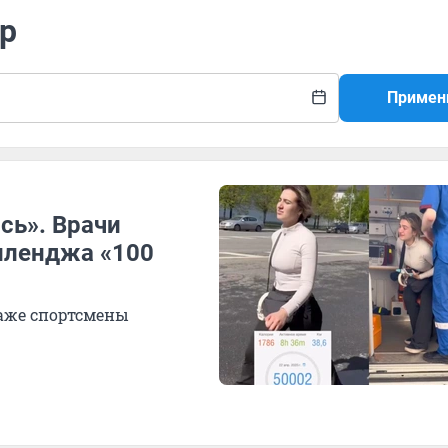
ер
Примен
сь». Врачи
елленджа «100
даже спортсмены