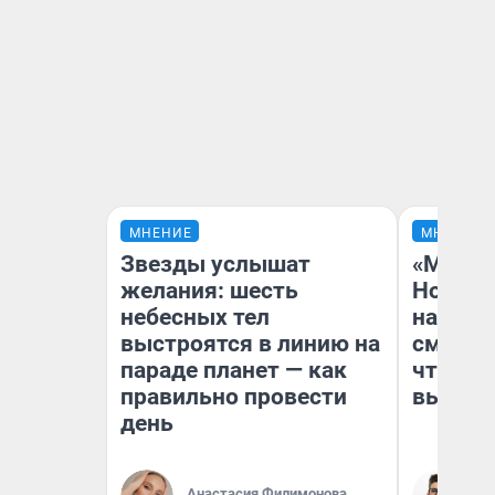
МНЕНИЕ
МНЕНИЕ
Звезды услышат
«Мы ви
желания: шесть
Нолана
небесных тел
настро
выстроятся в линию на
смотре
параде планет — как
чтобы 
правильно провести
выгляд
день
Анастасия Филимонова
На