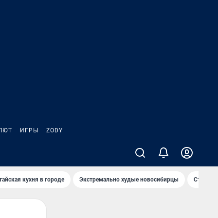
ЛЮТ
ИГРЫ
ZODY
тайская кухня в городе
Экстремально худые новосибирцы
Старт те