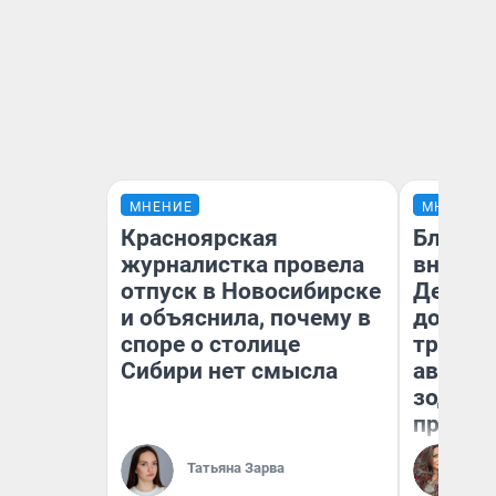
МНЕНИЕ
МНЕНИЕ
Красноярская
Близне
журналистка провела
внезап
отпуск в Новосибирске
Девам 
и объяснила, почему в
дополн
споре о столице
траты:
Сибири нет смысла
август 
зодиак
прогно
Ан
Татьяна Зарва
Ав