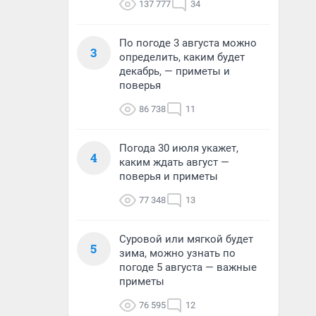
137 777
34
По погоде 3 августа можно
3
определить, каким будет
декабрь, — приметы и
поверья
86 738
11
Погода 30 июля укажет,
4
каким ждать август —
поверья и приметы
77 348
13
Суровой или мягкой будет
5
зима, можно узнать по
погоде 5 августа — важные
приметы
76 595
12