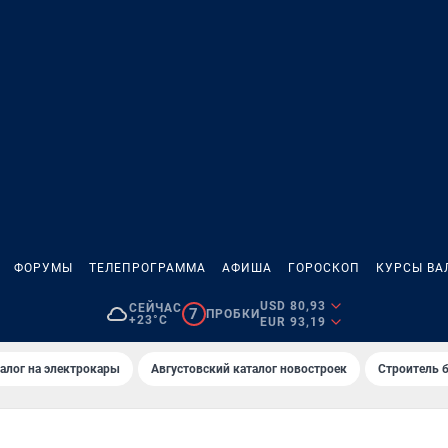
ФОРУМЫ
ТЕЛЕПРОГРАММА
АФИША
ГОРОСКОП
КУРСЫ ВА
USD 80,93
СЕЙЧАС
7
ПРОБКИ
+23°C
EUR 93,19
алог на электрокары
Августовский каталог новостроек
Строитель б