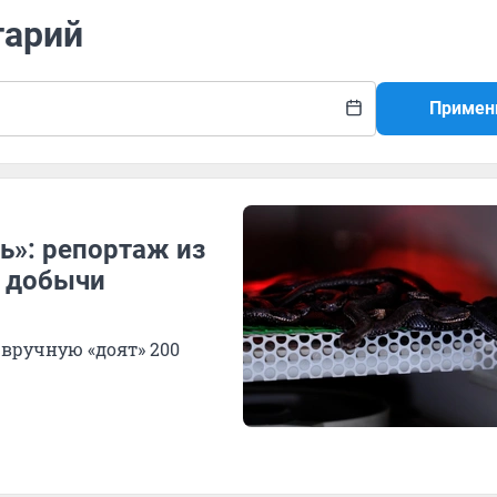
тарий
Примен
»: репортаж из
а добычи
вручную «доят» 200