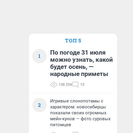
ТОП 5
По погоде 31 июля
1
можно узнать, какой
будет осень, —
народные приметы
158 254
15
Игривые слонопотамы с
2
характером: новосибирцы
показали своих огромных
мейн-кунов — фото суровых
питомцев