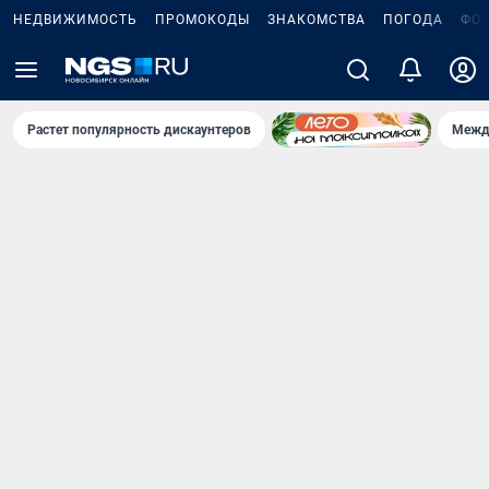
НЕДВИЖИМОСТЬ
ПРОМОКОДЫ
ЗНАКОМСТВА
ПОГОДА
ФО
Растет популярность дискаунтеров
Межд