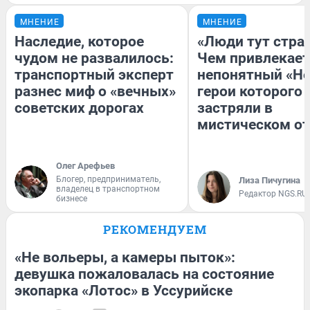
МНЕНИЕ
МНЕНИЕ
Наследие, которое
«Люди тут стра
чудом не развалилось:
Чем привлекает
транспортный эксперт
непонятный «Не
разнес миф о «вечных»
герои которого
советских дорогах
застряли в
мистическом от
Олег Арефьев
Блогер, предприниматель,
Лиза Пичугина
владелец в транспортном
Редактор NGS.RU
бизнесе
РЕКОМЕНДУЕМ
«Не вольеры, а камеры пыток»:
девушка пожаловалась на состояние
экопарка «Лотос» в Уссурийске