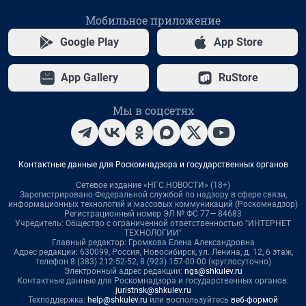
Мобильное приложение
Google Play
App Store
App Gallery
RuStore
Мы в соцсетях
Контактные данные для Роскомнадзора и государственных органов
Сетевое издание «НГС.НОВОСТИ» (18+)
Зарегистрировано Федеральной службой по надзору в сфере связи,
информационных технологий и массовых коммуникаций (Роскомнадзор)
Регистрационный номер ЭЛ № ФС 77— 84683
Учредитель: Общество с ограниченной ответственностью "ИНТЕРНЕТ
ТЕХНОЛОГИИ"
Главный редактор: Громкова Елена Александровна
Адрес редакции: 630099, Россия, Новосибирск, ул. Ленина, д. 12, 6 этаж,
телефон 8 (383) 212-52-52, 8 (923) 157-00-00 (круглосуточно)
Электронный адрес редакции:
ngs@shkulev.ru
Контактные данные для Роскомнадзора и государственных органов:
juristnsk@shkulev.ru
Техподдержка:
help@shkulev.ru
или воспользуйтесь
веб-формой