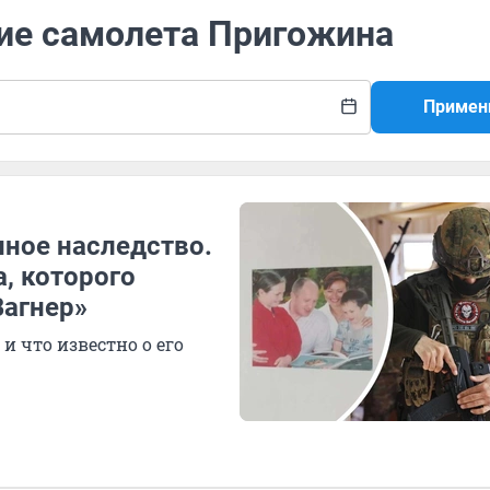
ние самолета Пригожина
Примен
нное наследство.
, которого
Вагнер»
и что известно о его