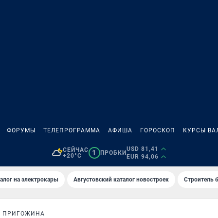
ФОРУМЫ
ТЕЛЕПРОГРАММА
АФИША
ГОРОСКОП
КУРСЫ ВА
USD 81,41
СЕЙЧАС
1
ПРОБКИ
+20°C
EUR 94,06
алог на электрокары
Августовский каталог новостроек
Строитель б
А ПРИГОЖИНА