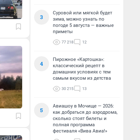
Суровой или мягкой будет
3
зима, можно узнать по
погоде 5 августа — важные
приметы
77 218
12
Пирожное «Картошка»:
4
классический рецепт в
домашних условиях с тем
самым вкусом из детства
30 215
13
Авиашоу в Мочище — 2026:
5
как добраться до аэродрома,
сколько стоят билеты и
полная программа
фестиваля «Вива Авиа!»