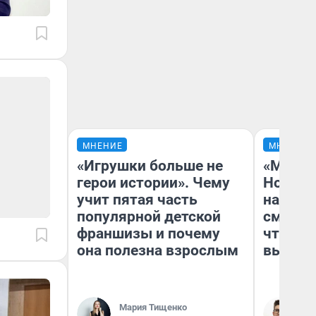
МНЕНИЕ
МНЕНИЕ
«Игрушки больше не
«Мы ви
герои истории». Чему
Нолана
учит пятая часть
настро
популярной детской
смотре
франшизы и почему
чтобы 
она полезна взрослым
выгляд
Мария Тищенко
На