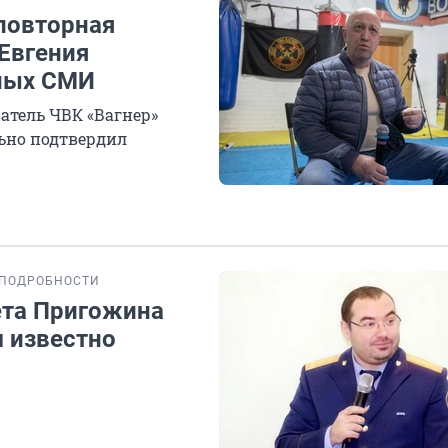
повторная
 Евгения
ных СМИ
атель ЧВК «Вагнер»
льно подтвердил
ПОДРОБНОСТИ
ета Пригожина
м известно