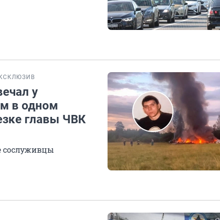
КСКЛЮЗИВ
вечал у
им в одном
тезке главы ЧВК
е сослуживцы