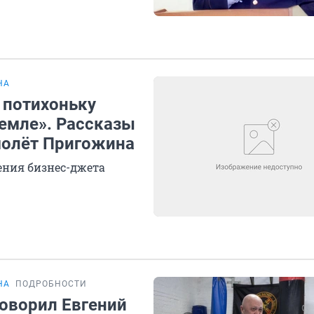
НА
 потихоньку
земле». Рассказы
амолёт Пригожина
ения бизнес-джета
НА
ПОДРОБНОСТИ
 говорил Евгений