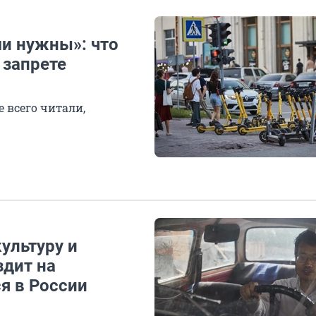
ми нужны»: что
 запрете
 всего читали,
ультуру и
здит на
я в России