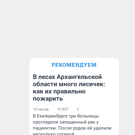
РЕКОМЕНДУЕМ
В лесах Архангельской
области много лисичек:
как их правильно
пожарить
19 часов
19 837
5
В Екатеринбурге три больницы
проглядели запущенный рак у
пациентки. После родов ей удалили
несколько органов