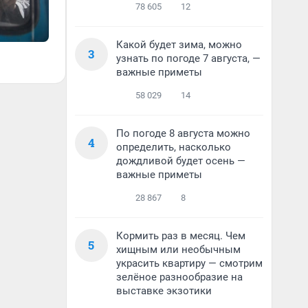
78 605
12
Какой будет зима, можно
3
узнать по погоде 7 августа, —
важные приметы
58 029
14
По погоде 8 августа можно
4
определить, насколько
дождливой будет осень —
важные приметы
28 867
8
Кормить раз в месяц. Чем
5
хищным или необычным
украсить квартиру — смотрим
зелёное разнообразие на
выставке экзотики