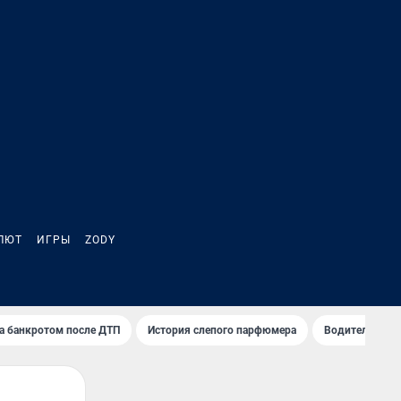
ЛЮТ
ИГРЫ
ZODY
а банкротом после ДТП
История слепого парфюмера
Водители пер