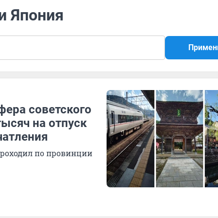
 и Япония
Примен
фера советского
тысяч на отпуск
чатления
проходил по провинции