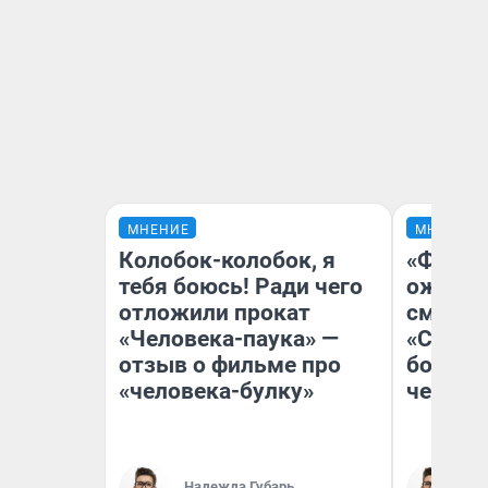
МНЕНИЕ
МНЕНИЕ
Колобок-колобок, я
«Финал
тебя боюсь! Ради чего
ожидан
отложили прокат
смотре
«Человека-паука» —
«Стары
отзыв о фильме про
большо
«человека-булку»
честна
Надежда Губарь
На