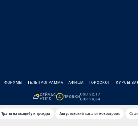
ФОРУМЫ
ТЕЛЕПРОГРАММА
АФИША
ГОРОСКОП
КУРСЫ ВА
USD 82,17
СЕЙЧАС
4
ПРОБКИ
+18°C
EUR 94,84
Траты на свадьбу и тренды
Августовский каталог новостроек
Стал