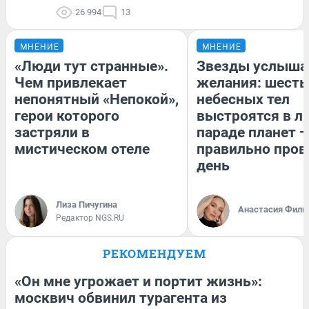
26 994
13
МНЕНИЕ
МНЕНИЕ
«Люди тут странные».
Звезды услыша
Чем привлекает
желания: шесть
непонятный «Непокой»,
небесных тел
герои которого
выстроятся в л
застряли в
параде планет —
мистическом отеле
правильно пров
день
Лиза Пичугина
Анастасия Фили
Редактор NGS.RU
РЕКОМЕНДУЕМ
«Он мне угрожает и портит жизнь»:
москвич обвинил турагента из