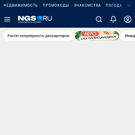
НЕДВИЖИМОСТЬ
ПРОМОКОДЫ
ЗНАКОМСТВА
ПОГОДА
ФО
Растет популярность дискаунтеров
Межд