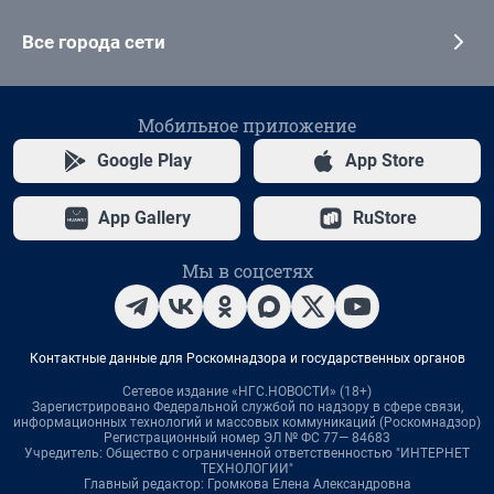
Все города сети
Мобильное приложение
Google Play
App Store
App Gallery
RuStore
Мы в соцсетях
Контактные данные для Роскомнадзора и государственных органов
Сетевое издание «НГС.НОВОСТИ» (18+)
Зарегистрировано Федеральной службой по надзору в сфере связи,
информационных технологий и массовых коммуникаций (Роскомнадзор)
Регистрационный номер ЭЛ № ФС 77— 84683
Учредитель: Общество с ограниченной ответственностью "ИНТЕРНЕТ
ТЕХНОЛОГИИ"
Главный редактор: Громкова Елена Александровна