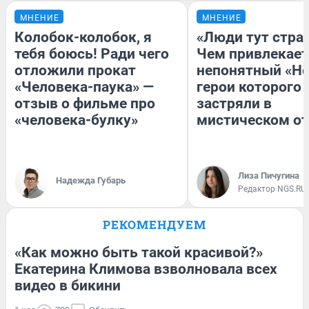
МНЕНИЕ
МНЕНИЕ
Колобок-колобок, я
«Люди тут стра
тебя боюсь! Ради чего
Чем привлекает
отложили прокат
непонятный «Не
«Человека-паука» —
герои которого
отзыв о фильме про
застряли в
«человека-булку»
мистическом от
Лиза Пичугина
Надежда Губарь
Редактор NGS.RU
РЕКОМЕНДУЕМ
«Как можно быть такой красивой?»
Екатерина Климова взволновала всех
видео в бикини