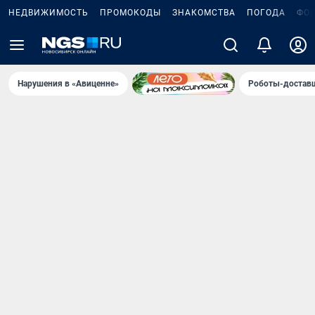
НЕДВИЖИМОСТЬ
ПРОМОКОДЫ
ЗНАКОМСТВА
ПОГОДА
ФО
Нарушения в «Авиценне»
Роботы-доставщ