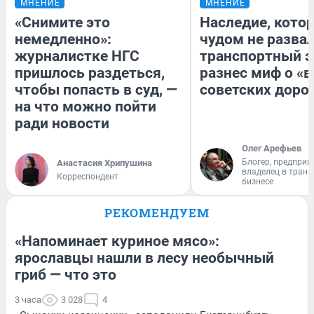
МНЕНИЕ
МНЕНИЕ
«Снимите это
Наследие, кото
немедленно»:
чудом не разва
журналистке НГС
транспортный э
пришлось раздеться,
разнес миф о «
чтобы попасть в суд, —
советских доро
на что можно пойти
ради новости
Олег Арефьев
Блогер, предприн
Анастасия Хрипушина
владелец в тран
Корреспондент
бизнесе
РЕКОМЕНДУЕМ
«Напоминает куриное мясо»:
ярославцы нашли в лесу необычный
гриб — что это
3 часа
3 028
4