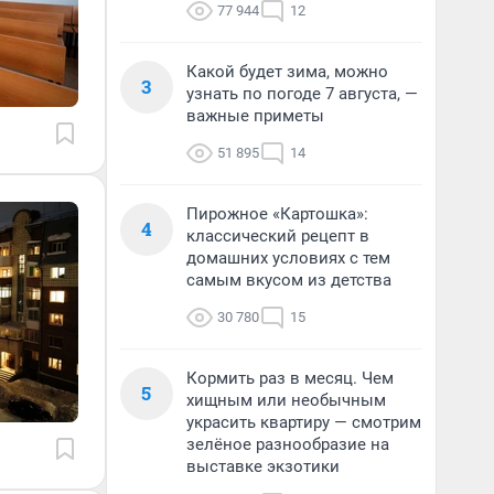
77 944
12
Какой будет зима, можно
3
узнать по погоде 7 августа, —
важные приметы
51 895
14
Пирожное «Картошка»:
4
классический рецепт в
домашних условиях с тем
самым вкусом из детства
30 780
15
Кормить раз в месяц. Чем
5
хищным или необычным
украсить квартиру — смотрим
зелёное разнообразие на
выставке экзотики