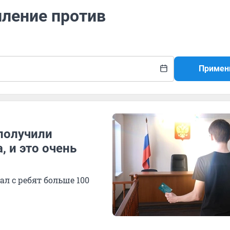
пление против
Примен
получили
, и это очень
л с ребят больше 100