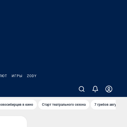
ЛЮТ
ИГРЫ
ZODY
овосибирцев в кино
Старт театрального сезона
7 грибов августа