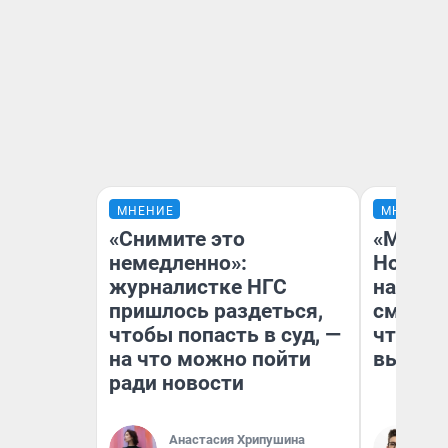
МНЕНИЕ
МНЕНИЕ
«Снимите это
«Мы ви
немедленно»:
Нолана
журналистке НГС
настро
пришлось раздеться,
смотре
чтобы попасть в суд, —
чтобы 
на что можно пойти
выгляд
ради новости
Анастасия Хрипушина
На