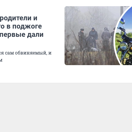
 родители и
го в поджоге
впервые дали
ся сам обвиняемый, и
м