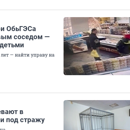
ри ОбьГЭСа
ивым соседом —
 детьми
 лет — найти управу на
евают в
ли под стражу
она