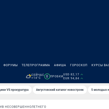
ФОРУМЫ
ТЕЛЕПРОГРАММА
АФИША
ГОРОСКОП
КУРСЫ ВА
USD 82,17
СЕЙЧАС
0
ПРОБКИ
+14°C
EUR 94,84
ики VS прокуратура
Августовский каталог новостроек
5 молодых н
ИВ НЕСОВЕРШЕННОЛЕТНЕГО