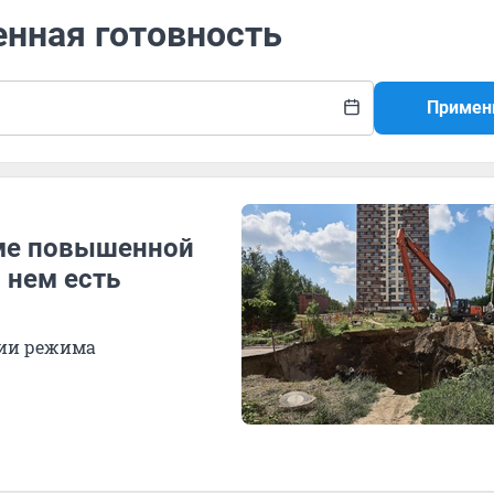
енная готовность
Примен
ме повышенной
 нем есть
нии режима