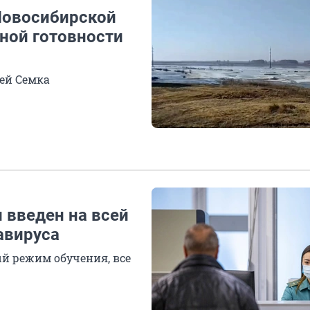
Новосибирской
ной готовности
гей Семка
 введен на всей
авируса
й режим обучения, все