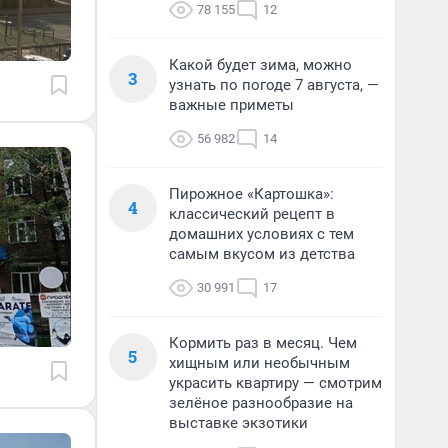
78 155
12
Какой будет зима, можно
3
узнать по погоде 7 августа, —
важные приметы
56 982
14
Пирожное «Картошка»:
4
классический рецепт в
домашних условиях с тем
самым вкусом из детства
30 991
17
Кормить раз в месяц. Чем
5
хищным или необычным
украсить квартиру — смотрим
зелёное разнообразие на
выставке экзотики