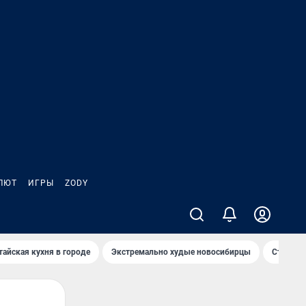
ЛЮТ
ИГРЫ
ZODY
тайская кухня в городе
Экстремально худые новосибирцы
Старт те