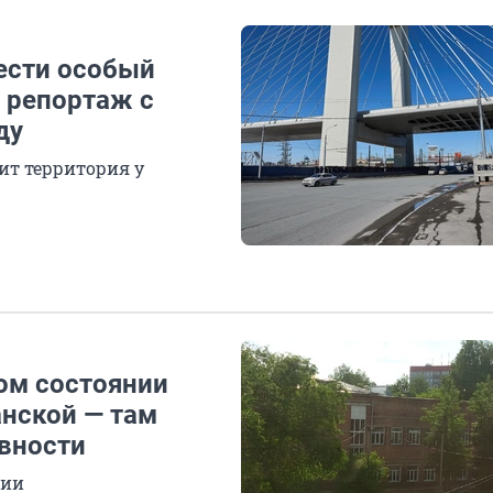
вести особый
 репортаж с
ду
ит территория у
ком состоянии
анской — там
вности
нии