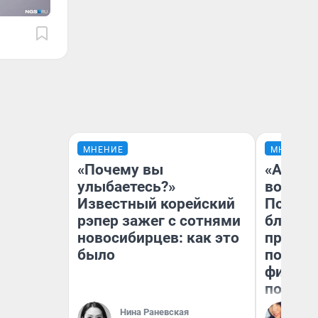
МНЕНИЕ
МНЕНИЕ
«Почему вы
«Анало
улыбаетесь?»
вот чт
Известный корейский
Почему
рэпер зажег с сотнями
блокба
новосибирцев: как это
провал
было
повтор
фильмо
полные
Нина Раневская
Ал