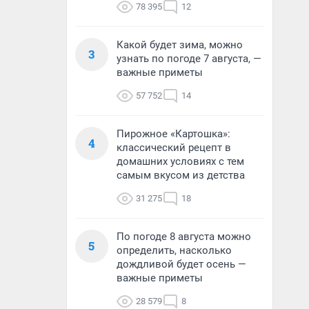
78 395
12
Какой будет зима, можно
3
узнать по погоде 7 августа, —
важные приметы
57 752
14
Пирожное «Картошка»:
4
классический рецепт в
домашних условиях с тем
самым вкусом из детства
31 275
18
По погоде 8 августа можно
5
определить, насколько
дождливой будет осень —
важные приметы
28 579
8