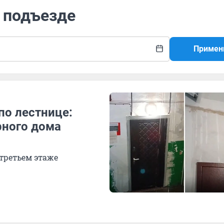
в подъезде
Примен
по лестнице:
рного дома
 третьем этаже