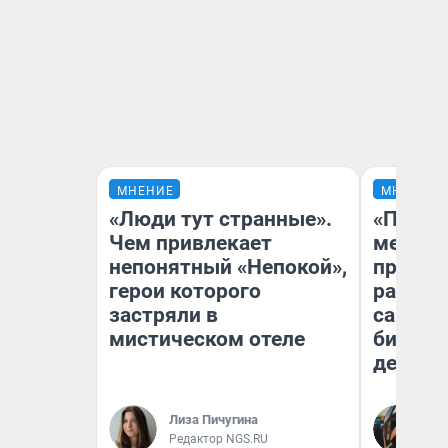
МНЕНИЕ
МНЕНИЕ
«Люди тут странные».
«Покуп
Чем привлекает
мешке»
непонятный «Непокой»,
предпр
герои которого
рассказ
застряли в
самом 
мистическом отеле
бизнес
дешевы
На
Лиза Пичугина
От
Редактор NGS.RU
де