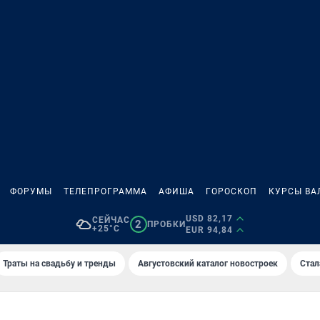
ФОРУМЫ
ТЕЛЕПРОГРАММА
АФИША
ГОРОСКОП
КУРСЫ ВА
USD 82,17
СЕЙЧАС
2
ПРОБКИ
+25°C
EUR 94,84
Траты на свадьбу и тренды
Августовский каталог новостроек
Стал