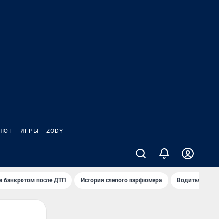
ЛЮТ
ИГРЫ
ZODY
а банкротом после ДТП
История слепого парфюмера
Водители пер