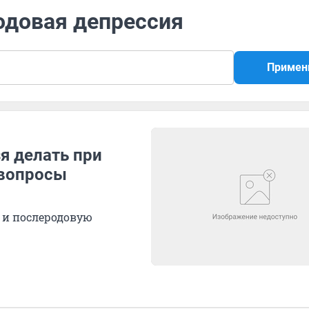
одовая депрессия
Примен
я делать при
 вопросы
 и послеродовую