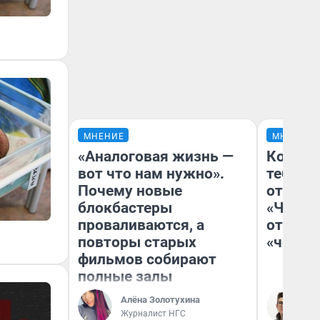
МНЕНИЕ
МНЕНИЕ
«Аналоговая жизнь —
Колобо
вот что нам нужно».
тебя бо
Почему новые
отложи
блокбастеры
«Челов
проваливаются, а
отзыв 
повторы старых
«челов
фильмов собирают
полные залы
Алёна Золотухина
На
Журналист НГС