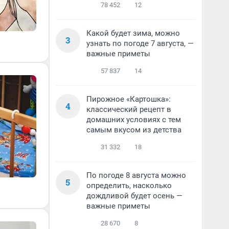
78 452
12
Какой будет зима, можно
3
узнать по погоде 7 августа, —
важные приметы
57 837
14
Пирожное «Картошка»:
4
классический рецепт в
домашних условиях с тем
самым вкусом из детства
31 332
18
По погоде 8 августа можно
5
определить, насколько
дождливой будет осень —
важные приметы
28 670
8