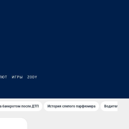
ЛЮТ
ИГРЫ
ZODY
а банкротом после ДТП
История слепого парфюмера
Водители пер