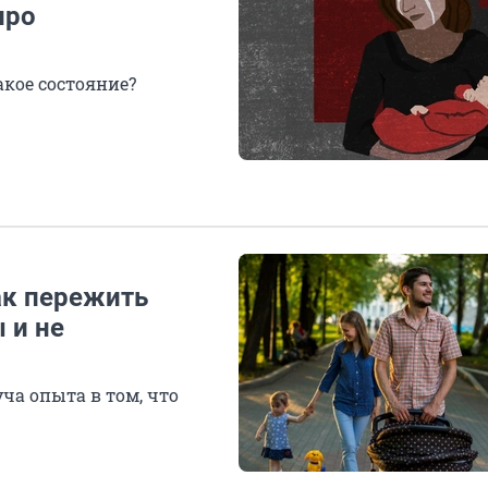
про
кое состояние?
ак пережить
 и не
уча опыта в том, что