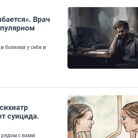
ыбается». Врач
опулярном
и болезни у себя и
Психиатр
от суицида.
 рядом с вами