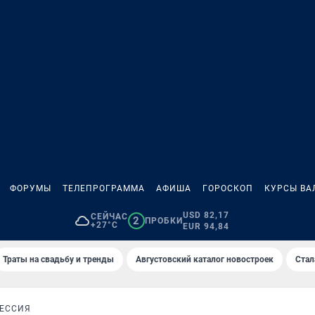
ФОРУМЫ
ТЕЛЕПРОГРАММА
АФИША
ГОРОСКОП
КУРСЫ ВА
USD 82,17
СЕЙЧАС
2
ПРОБКИ
+27°C
EUR 94,84
Траты на свадьбу и тренды
Августовский каталог новостроек
Стал
ЕССИЯ