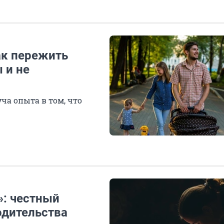
ак пережить
 и не
уча опыта в том, что
: честный
одительства