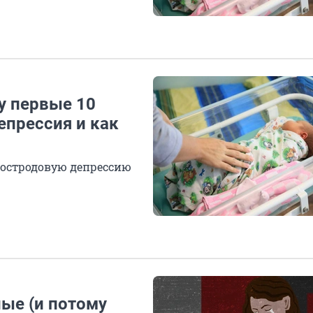
у первые 10
епрессия и как
постродовую депрессию
ные (и потому