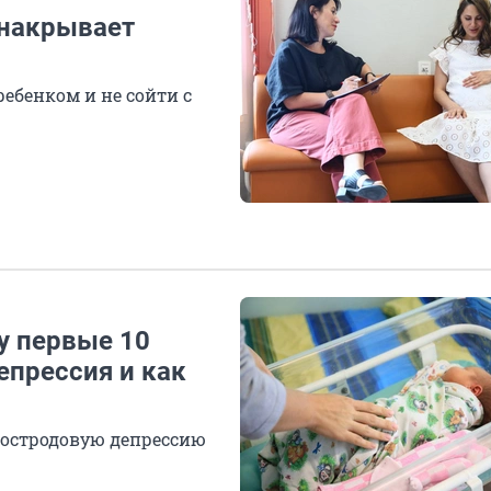
 накрывает
ребенком и не сойти с
у первые 10
епрессия и как
постродовую депрессию