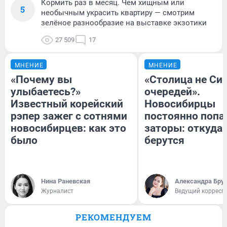
Кормить раз в месяц. Чем хищным или
5
необычным украсить квартиру — смотрим
зелёное разнообразие на выставке экзотики
27 509
17
МНЕНИЕ
МНЕНИЕ
«Почему вы
«Столица не Сиб
улыбаетесь?»
очередей».
Известный корейский
Новосибирцы
рэпер зажег с сотнями
постоянно попа
новосибирцев: как это
заторы: откуда 
было
берутся
Нина Раневская
Александра Бру
Журналист
Ведущий корресп
РЕКОМЕНДУЕМ