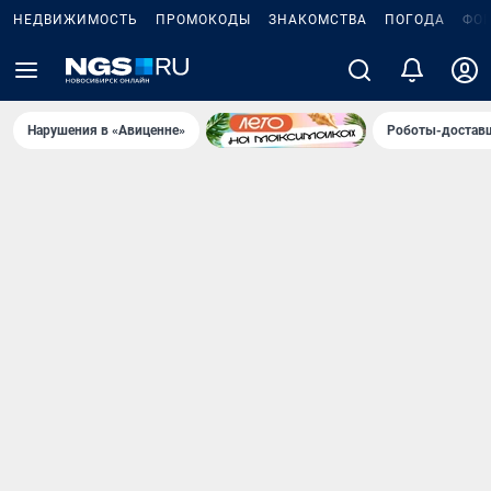
НЕДВИЖИМОСТЬ
ПРОМОКОДЫ
ЗНАКОМСТВА
ПОГОДА
ФО
Нарушения в «Авиценне»
Роботы-доставщ