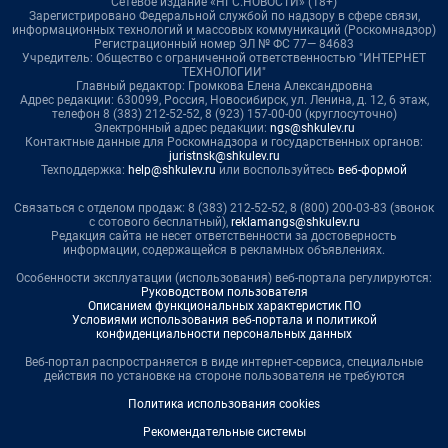
Сетевое издание «НГС.НОВОСТИ» (18+)
Зарегистрировано Федеральной службой по надзору в сфере связи,
информационных технологий и массовых коммуникаций (Роскомнадзор)
Регистрационный номер ЭЛ № ФС 77— 84683
Учредитель: Общество с ограниченной ответственностью "ИНТЕРНЕТ
ТЕХНОЛОГИИ"
Главный редактор: Громкова Елена Александровна
Адрес редакции: 630099, Россия, Новосибирск, ул. Ленина, д. 12, 6 этаж,
телефон 8 (383) 212-52-52, 8 (923) 157-00-00 (круглосуточно)
Электронный адрес редакции:
ngs@shkulev.ru
Контактные данные для Роскомнадзора и государственных органов:
juristnsk@shkulev.ru
Техподдержка:
help@shkulev.ru
или воспользуйтесь
веб-формой
Связаться с отделом продаж: 8 (383) 212-52-52, 8 (800) 200-03-83 (звонок
с сотового бесплатный),
reklamangs@shkulev.ru
Редакция сайта не несет ответственности за достоверность
информации, содержащейся в рекламных объявлениях.
Особенности эксплуатации (использования) веб-портала регулируются:
Руководством пользователя
Описанием функциональных характеристик ПО
Условиями использования веб-портала и политикой
конфиденциальности персональных данных
Веб-портал распространяется в виде интернет-сервиса, специальные
действия по установке на стороне пользователя не требуются
Политика использования cookies
Рекомендательные системы