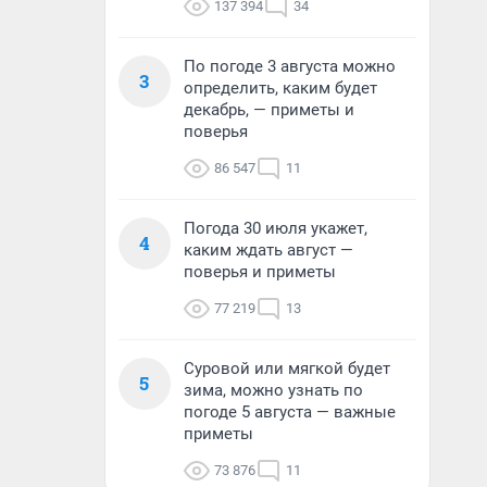
137 394
34
По погоде 3 августа можно
3
определить, каким будет
декабрь, — приметы и
поверья
86 547
11
Погода 30 июля укажет,
4
каким ждать август —
поверья и приметы
77 219
13
Суровой или мягкой будет
5
зима, можно узнать по
погоде 5 августа — важные
приметы
73 876
11