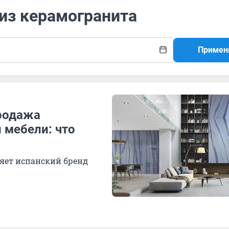
 из керамогранита
Примен
родажа
 мебели: что
яет испанский бренд