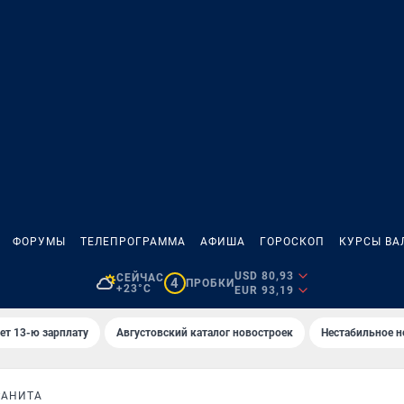
ФОРУМЫ
ТЕЛЕПРОГРАММА
АФИША
ГОРОСКОП
КУРСЫ ВА
USD 80,93
СЕЙЧАС
4
ПРОБКИ
+23°C
EUR 93,19
ет 13-ю зарплату
Августовский каталог новостроек
Нестабильное н
РАНИТА