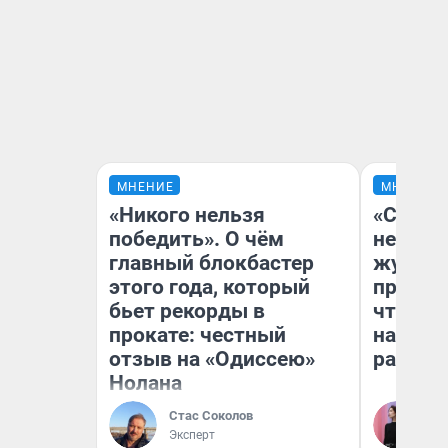
МНЕНИЕ
МНЕНИЕ
«Никого нельзя
«Сними
победить». О чём
немедл
главный блокбастер
журнал
этого года, который
пришло
бьет рекорды в
чтобы п
прокате: честный
на что
отзыв на «Одиссею»
ради н
Нолана
Стас Соколов
Ан
Эксперт
Ко