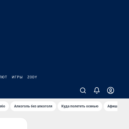
ЛЮТ
ИГРЫ
ZODY
ебо
Алкоголь без алкоголя
Куда полететь осенью
Афиша на ав