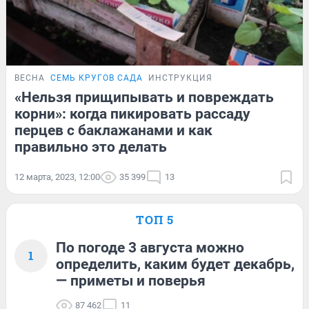
ВЕСНА
СЕМЬ КРУГОВ САДА
ИНСТРУКЦИЯ
«Нельзя прищипывать и повреждать
корни»: когда пикировать рассаду
перцев с баклажанами и как
правильно это делать
12 марта, 2023, 12:00
35 399
13
ТОП 5
По погоде 3 августа можно
1
определить, каким будет декабрь,
— приметы и поверья
87 462
11