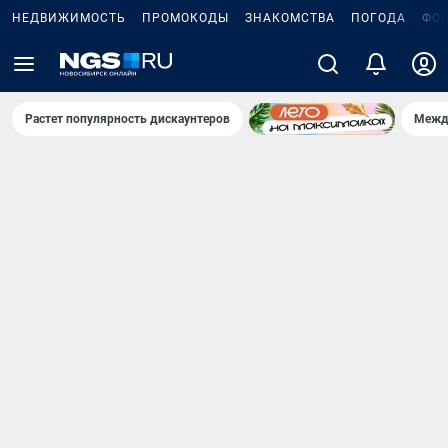
НЕДВИЖИМОСТЬ
ПРОМОКОДЫ
ЗНАКОМСТВА
ПОГОДА
ФО
Растет популярность дискаунтеров
Межд