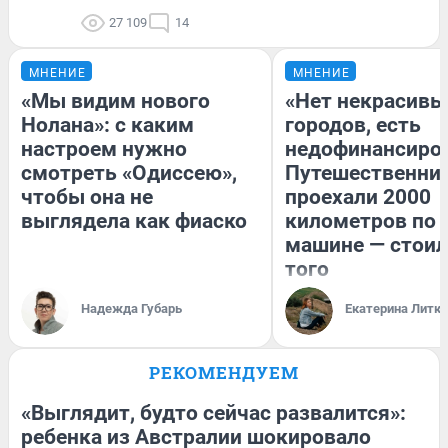
27 109
14
МНЕНИЕ
МНЕНИЕ
«Мы видим нового
«Нет некрасивы
Нолана»: с каким
городов, есть
настроем нужно
недофинансиро
смотреть «Одиссею»,
Путешественни
чтобы она не
проехали 2000
выглядела как фиаско
километров по 
машине — стоил
того
Надежда Губарь
Екатерина Литк
РЕКОМЕНДУЕМ
«Выглядит, будто сейчас развалится»:
ребенка из Австралии шокировало