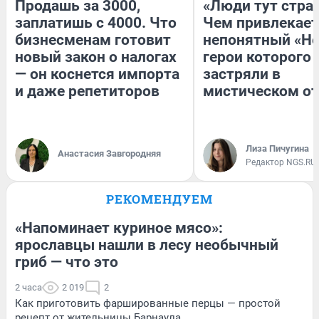
Продашь за 3000,
«Люди тут стра
заплатишь с 4000. Что
Чем привлекает
бизнесменам готовит
непонятный «Не
новый закон о налогах
герои которого
— он коснется импорта
застряли в
и даже репетиторов
мистическом от
Лиза Пичугина
Анастасия Завгородняя
Редактор NGS.RU
РЕКОМЕНДУЕМ
«Напоминает куриное мясо»:
ярославцы нашли в лесу необычный
гриб — что это
2 часа
2 019
2
Как приготовить фаршированные перцы — простой
рецепт от жительницы Барнаула