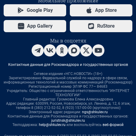
Мобильное приложение
Google Play
App Store
App Gallery
RuStore
Мы в соцсетях
Контактные данные для Роскомнадзора и государственных органов
Сетевое издание «НГС.НОВОСТИ» (18+)
Зарегистрировано Федеральной службой по надзору в сфере связи,
информационных технологий и массовых коммуникаций (Роскомнадзор)
Регистрационный номер ЭЛ № ФС 77— 84683
Учредитель: Общество с ограниченной ответственностью "ИНТЕРНЕТ
ТЕХНОЛОГИИ"
Главный редактор: Громкова Елена Александровна
Адрес редакции: 630099, Россия, Новосибирск, ул. Ленина, д. 12, 6 этаж,
телефон 8 (383) 212-52-52, 8 (923) 157-00-00 (круглосуточно)
Электронный адрес редакции:
ngs@shkulev.ru
Контактные данные для Роскомнадзора и государственных органов:
juristnsk@shkulev.ru
Техподдержка:
help@shkulev.ru
или воспользуйтесь
веб-формой