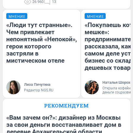
26 960
13
МНЕНИЕ
МНЕНИЕ
«Люди тут странные».
«Покупаешь кот
Чем привлекает
мешке»:
непонятный «Непокой»,
предпринимате
герои которого
рассказала, как
застряли в
самом деле уст
мистическом отеле
бизнес со скла
дешевых товар
Наталья Шорохо
Лиза Пичугина
Открыла кофейну
Редактор NGS.RU
деньги соцразви
РЕКОМЕНДУЕМ
«Вам зачем он?»: дизайнер из Москвы
за свои деньги восстанавливает дом в
деревне Архангельской области