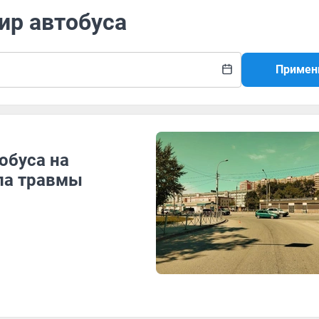
ир автобуса
Примен
обуса на
ла травмы