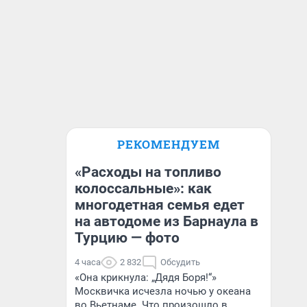
РЕКОМЕНДУЕМ
«Расходы на топливо
колоссальные»: как
многодетная семья едет
на автодоме из Барнаула в
Турцию — фото
4 часа
2 832
Обсудить
«Она крикнула: „Дядя Боря!“»
Москвичка исчезла ночью у океана
во Вьетнаме. Что произошло в