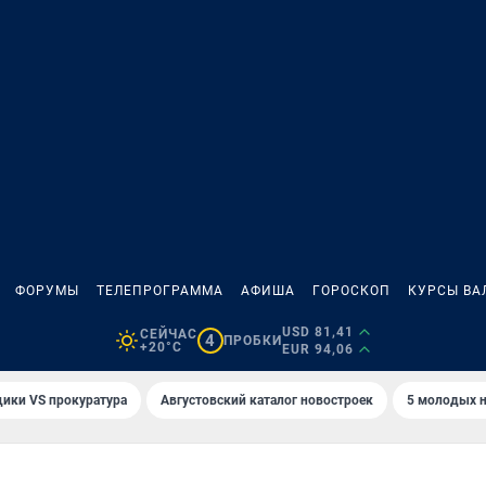
ФОРУМЫ
ТЕЛЕПРОГРАММА
АФИША
ГОРОСКОП
КУРСЫ ВА
USD 81,41
СЕЙЧАС
4
ПРОБКИ
+20°C
EUR 94,06
ики VS прокуратура
Августовский каталог новостроек
5 молодых н
А