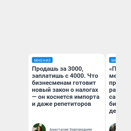
МНЕНИЕ
МНЕНИЕ
Продашь за 3000,
«Покуп
заплатишь с 4000. Что
мешке»
бизнесменам готовит
предпр
новый закон о налогах
рассказ
— он коснется импорта
самом 
и даже репетиторов
бизнес
дешевы
На
Анастасия Завгородняя