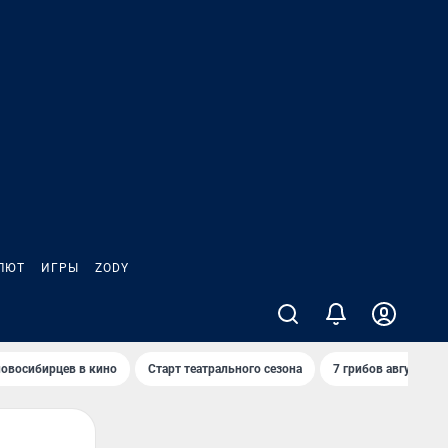
ЛЮТ
ИГРЫ
ZODY
овосибирцев в кино
Старт театрального сезона
7 грибов августа