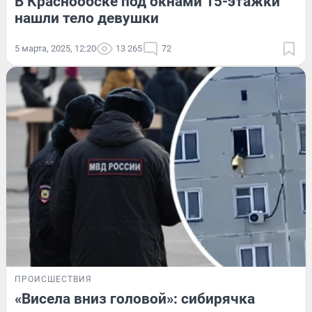
В Краснообске под окнами 15-этажки
нашли тело девушки
5 марта, 2025, 12:20
13 265
72
ПРОИСШЕСТВИЯ
«Висела вниз головой»: сибирячка