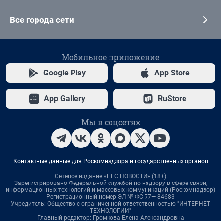
Все города сети
Мобильное приложение
Google Play
App Store
App Gallery
RuStore
Мы в соцсетях
Контактные данные для Роскомнадзора и государственных органов
Сетевое издание «НГС.НОВОСТИ» (18+)
Зарегистрировано Федеральной службой по надзору в сфере связи,
информационных технологий и массовых коммуникаций (Роскомнадзор)
Регистрационный номер ЭЛ № ФС 77— 84683
Учредитель: Общество с ограниченной ответственностью "ИНТЕРНЕТ
ТЕХНОЛОГИИ"
Главный редактор: Громкова Елена Александровна