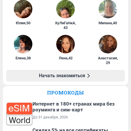
Юлия
,
50
ХуЛиГаНкА
,
Милана
,
40
43
Елена
,
38
Лена
,
42
Анастасия
,
29
Начать знакомиться
ПРОМОКОДЫ
Интернет в 180+ странах мира без
роуминга и сим-карт
До 31 декабря, 2026
Скидка 5% на все сертификаты