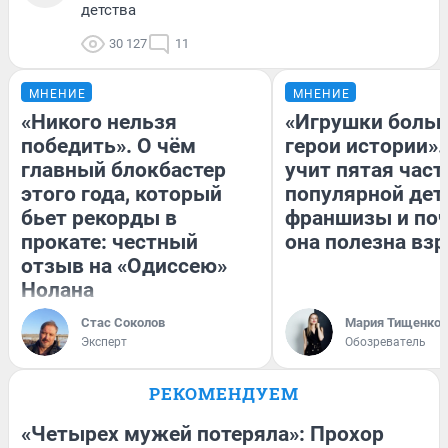
детства
30 127
11
МНЕНИЕ
МНЕНИЕ
«Никого нельзя
«Игрушки больш
победить». О чём
герои истории».
главный блокбастер
учит пятая част
этого года, который
популярной дет
бьет рекорды в
франшизы и по
прокате: честный
она полезна вз
отзыв на «Одиссею»
Нолана
Стас Соколов
Мария Тищенко
Эксперт
Обозреватель
РЕКОМЕНДУЕМ
«Четырех мужей потеряла»: Прохор