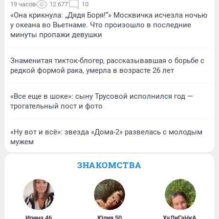
19 часов
12 677
10
«Она крикнула: „Дядя Боря!“» Москвичка исчезла ночью
у океана во Вьетнаме. Что произошло в последние
минуты пропажи девушки
Знаменитая тикток-блогер, рассказывавшая о борьбе с
редкой формой рака, умерла в возрасте 26 лет
«Все еще в шоке»: сыну Трусовой исполнился год —
трогательный пост и фото
«Ну вот и всё»: звезда «Дома-2» развелась с молодым
мужем
ЗНАКОМСТВА
Ирина
,
46
Юлия
,
50
ХуЛиГаНкА
,