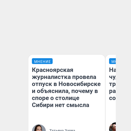
МНЕНИЕ
МНЕНИЕ
Красноярская
Наслед
журналистка провела
чудом 
отпуск в Новосибирске
трансп
и объяснила, почему в
разнес
споре о столице
советс
Сибири нет смысла
Ол
Бл
Татьяна Зарва