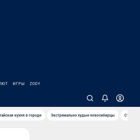
ЛЮТ
ИГРЫ
ZODY
тайская кухня в городе
Экстремально худые новосибирцы
Старт те