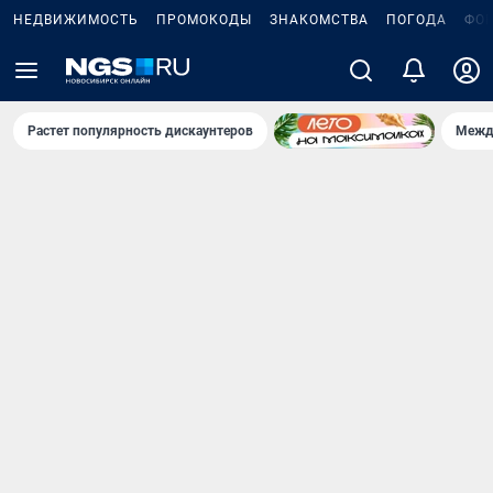
НЕДВИЖИМОСТЬ
ПРОМОКОДЫ
ЗНАКОМСТВА
ПОГОДА
ФО
Растет популярность дискаунтеров
Межд