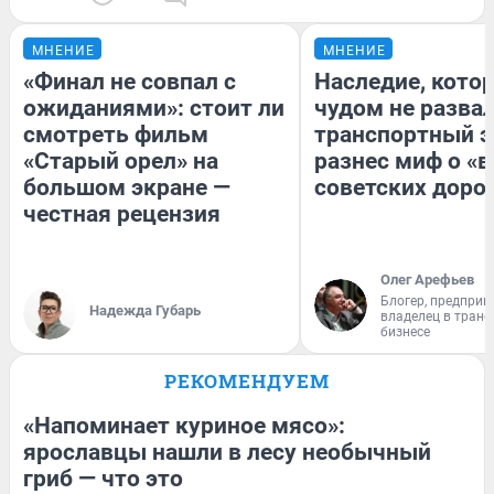
МНЕНИЕ
МНЕНИЕ
«Финал не совпал с
Наследие, кото
ожиданиями»: стоит ли
чудом не разва
смотреть фильм
транспортный э
«Старый орел» на
разнес миф о «
большом экране —
советских доро
честная рецензия
Олег Арефьев
Блогер, предприн
Надежда Губарь
владелец в тран
бизнесе
РЕКОМЕНДУЕМ
«Напоминает куриное мясо»:
ярославцы нашли в лесу необычный
гриб — что это