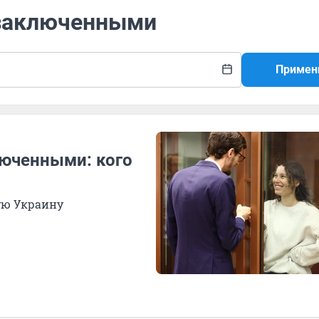
 заключенными
Примен
люченными: кого
ую Украину