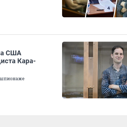
ла США
иста Кара-
в шпионаже