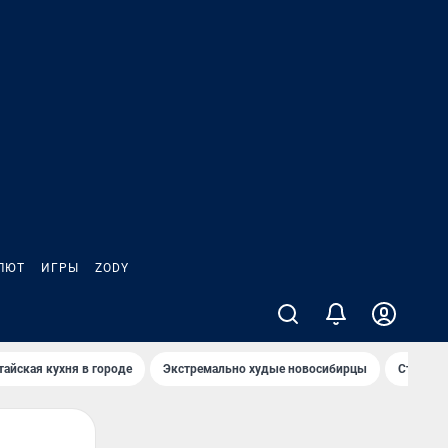
ЛЮТ
ИГРЫ
ZODY
тайская кухня в городе
Экстремально худые новосибирцы
Старт те