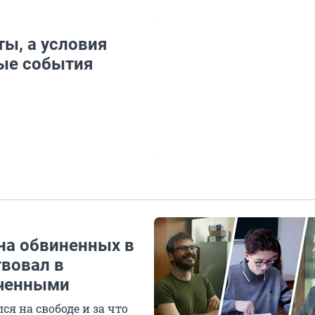
ы, а условия
ные события
на обвиненных в
твовал в
ченными
ся на свободе и за что