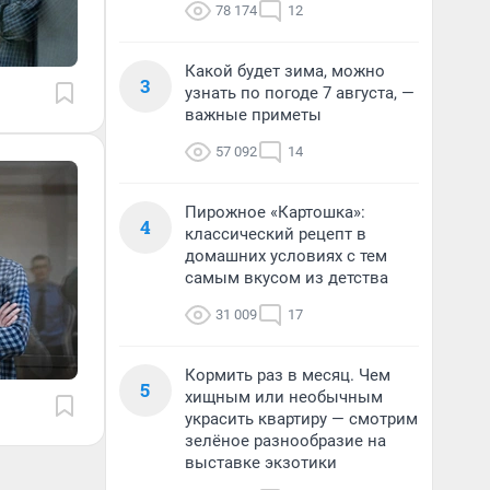
78 174
12
Какой будет зима, можно
3
узнать по погоде 7 августа, —
важные приметы
57 092
14
Пирожное «Картошка»:
4
классический рецепт в
домашних условиях с тем
самым вкусом из детства
31 009
17
Кормить раз в месяц. Чем
5
хищным или необычным
украсить квартиру — смотрим
зелёное разнообразие на
выставке экзотики