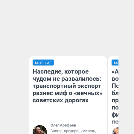
МНЕНИЕ
МНЕНИЕ
Наследие, которое
«Анало
чудом не развалилось:
вот чт
транспортный эксперт
Почему
разнес миф о «вечных»
блокба
советских дорогах
провал
повтор
фильмо
полные
Олег Арефьев
Блогер, предприниматель,
Ал