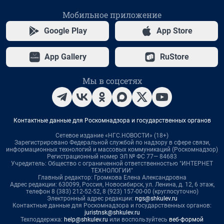
Мобильное приложение
Google Play
App Store
App Gallery
RuStore
Мы в соцсетях
Контактные данные для Роскомнадзора и государственных органов
Сетевое издание «НГС.НОВОСТИ» (18+)
Зарегистрировано Федеральной службой по надзору в сфере связи,
информационных технологий и массовых коммуникаций (Роскомнадзор)
Регистрационный номер ЭЛ № ФС 77— 84683
Учредитель: Общество с ограниченной ответственностью "ИНТЕРНЕТ
ТЕХНОЛОГИИ"
Главный редактор: Громкова Елена Александровна
Адрес редакции: 630099, Россия, Новосибирск, ул. Ленина, д. 12, 6 этаж,
телефон 8 (383) 212-52-52, 8 (923) 157-00-00 (круглосуточно)
Электронный адрес редакции:
ngs@shkulev.ru
Контактные данные для Роскомнадзора и государственных органов:
juristnsk@shkulev.ru
Техподдержка:
help@shkulev.ru
или воспользуйтесь
веб-формой