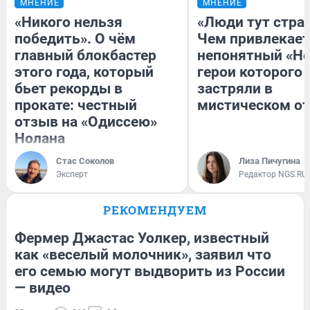
МНЕНИЕ
МНЕНИЕ
«Никого нельзя
«Люди тут стра
победить». О чём
Чем привлекает
главный блокбастер
непонятный «Не
этого года, который
герои которого
бьет рекорды в
застряли в
прокате: честный
мистическом от
отзыв на «Одиссею»
Нолана
Стас Соколов
Лиза Пичугина
Эксперт
Редактор NGS.RU
РЕКОМЕНДУЕМ
Фермер Джастас Уолкер, известный
как «веселый молочник», заявил что
его семью могут выдворить из России
— видео