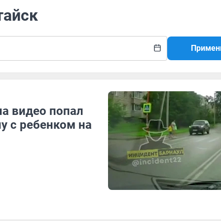
тайск
Примен
на видео попал
у с ребенком на