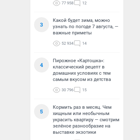
77 958
12
Какой будет зима, можно
3
узнать по погоде 7 августа, —
важные приметы
52 934
14
Пирожное «Картошка»:
4
классический рецепт в
домашних условиях с тем
самым вкусом из детства
30 796
15
Кормить раз в месяц. Чем
5
хищным или необычным
украсить квартиру — смотрим
зелёное разнообразие на
выставке экзотики