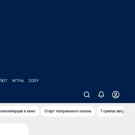
ЛЮТ
ИГРЫ
ZODY
овосибирцев в кино
Старт театрального сезона
7 грибов августа