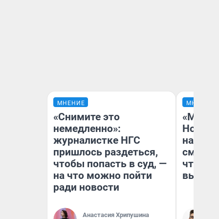
МНЕНИЕ
МНЕНИЕ
«Снимите это
«Мы ви
немедленно»:
Нолана
журналистке НГС
настро
пришлось раздеться,
смотре
чтобы попасть в суд, —
чтобы 
на что можно пойти
выгляд
ради новости
Анастасия Хрипушина
На