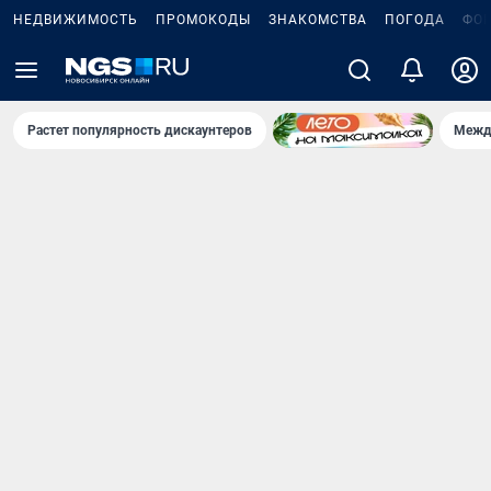
НЕДВИЖИМОСТЬ
ПРОМОКОДЫ
ЗНАКОМСТВА
ПОГОДА
ФО
Растет популярность дискаунтеров
Межд