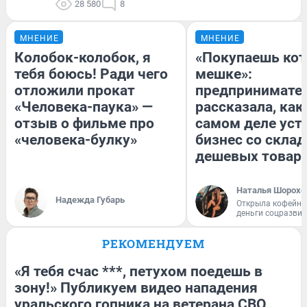
28 580
8
МНЕНИЕ
МНЕНИЕ
Колобок-колобок, я
«Покупаешь кот
тебя боюсь! Ради чего
мешке»:
отложили прокат
предпринимате
«Человека-паука» —
рассказала, как
отзыв о фильме про
самом деле уст
«человека-булку»
бизнес со скла
дешевых товар
Наталья Шорохо
Надежда Губарь
Открыла кофейну
деньги соцразви
РЕКОМЕНДУЕМ
«Я тебя счас ***, петухом поедешь в
зону!» Публикуем видео нападения
уральского гопника на ветерана СВО