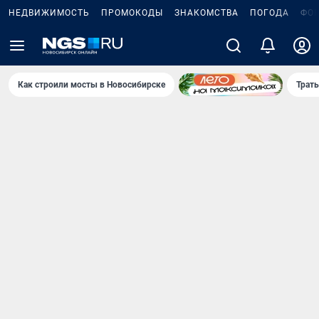
НЕДВИЖИМОСТЬ
ПРОМОКОДЫ
ЗНАКОМСТВА
ПОГОДА
ФО
Как строили мосты в Новосибирске
Траты