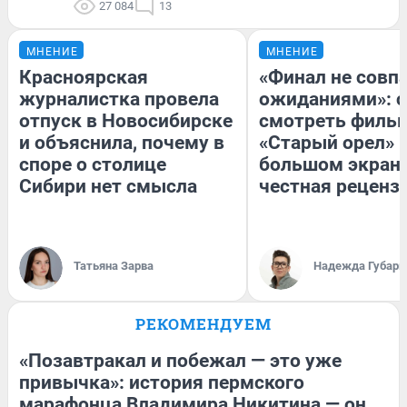
27 084
13
МНЕНИЕ
МНЕНИЕ
Красноярская
«Финал не совпа
журналистка провела
ожиданиями»: с
отпуск в Новосибирске
смотреть филь
и объяснила, почему в
«Старый орел» 
споре о столице
большом экран
Сибири нет смысла
честная реценз
Татьяна Зарва
Надежда Губарь
РЕКОМЕНДУЕМ
«Позавтракал и побежал — это уже
привычка»: история пермского
марафонца Владимира Никитина — он