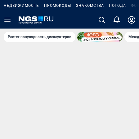
НЕДВИЖИМОСТЬ
ПРОМОКОДЫ
ЗНАКОМСТВА
ПОГОДА
ФО
Растет популярность дискаунтеров
Межд