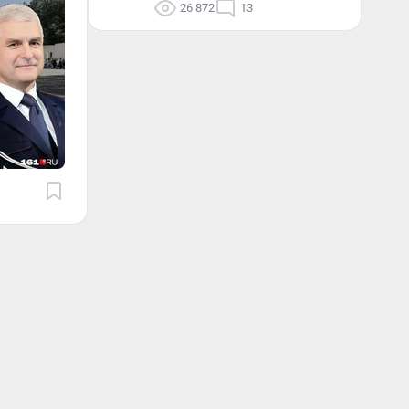
26 872
13