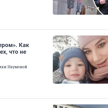
ером». Как
х, что не
ники Наумовой