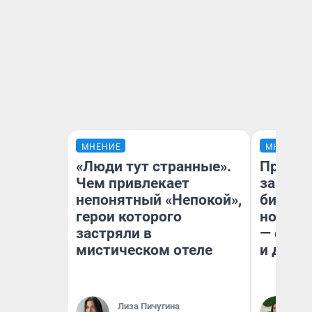
МНЕНИЕ
МНЕНИЕ
«Люди тут странные».
Продаш
Чем привлекает
заплат
непонятный «Непокой»,
бизнес
герои которого
новый 
застряли в
— он к
мистическом отеле
и даже
Лиза Пичугина
Ан