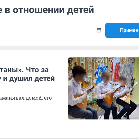
е в отношении детей
Примен
таны». Что за
 и душил детей
аманивал домой, его