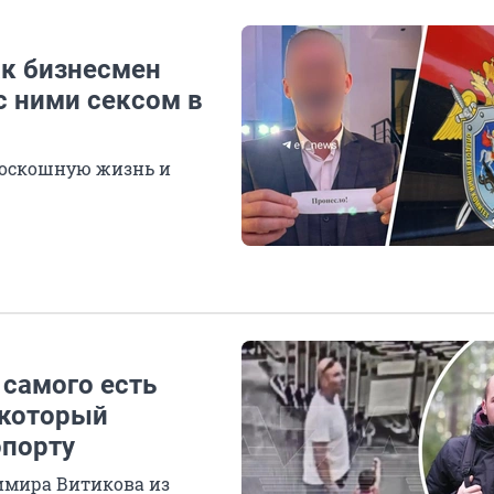
ак бизнесмен
с ними сексом в
роскошную жизнь и
 самого есть
 который
опорту
имира Витикова из