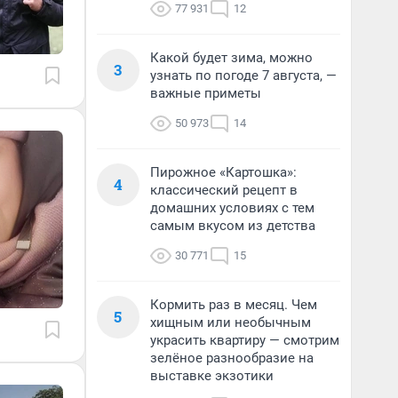
77 931
12
Какой будет зима, можно
3
узнать по погоде 7 августа, —
важные приметы
50 973
14
Пирожное «Картошка»:
4
классический рецепт в
домашних условиях с тем
самым вкусом из детства
30 771
15
Кормить раз в месяц. Чем
5
хищным или необычным
украсить квартиру — смотрим
зелёное разнообразие на
выставке экзотики