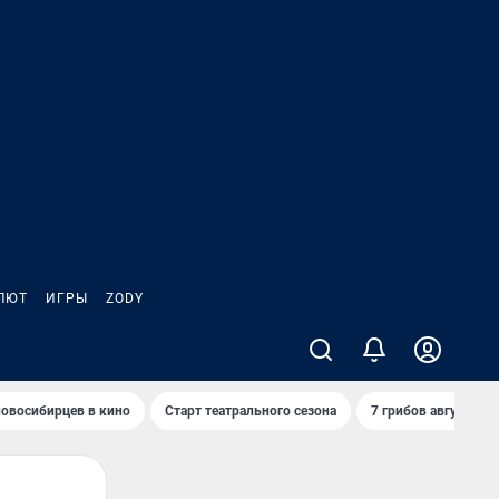
ЛЮТ
ИГРЫ
ZODY
овосибирцев в кино
Старт театрального сезона
7 грибов августа