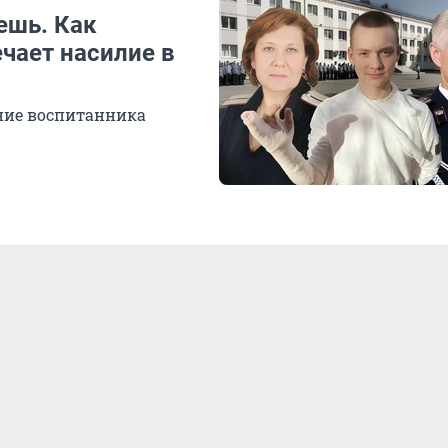
нешь. Как
ечает насилие в
ение воспитанника