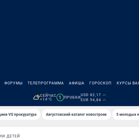
ФОРУМЫ
ТЕЛЕПРОГРАММА
АФИША
ГОРОСКОП
КУРСЫ ВА
USD 82,17
СЕЙЧАС
1
ПРОБКИ
+14°C
EUR 94,84
ики VS прокуратура
Августовский каталог новостроек
5 молодых н
ИИ ДЕТЕЙ