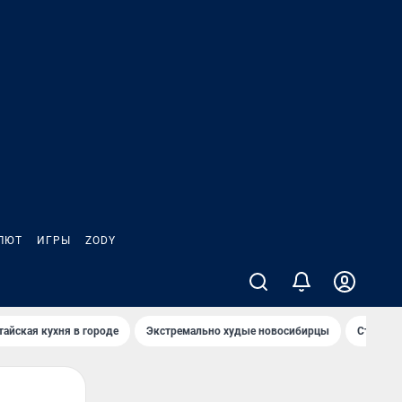
ЛЮТ
ИГРЫ
ZODY
тайская кухня в городе
Экстремально худые новосибирцы
Старт те