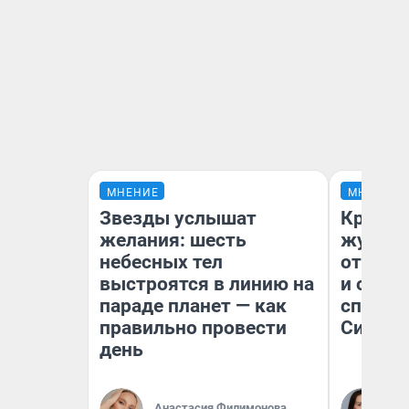
МНЕНИЕ
МНЕНИЕ
Звезды услышат
Красно
желания: шесть
журнал
небесных тел
отпуск
выстроятся в линию на
и объя
параде планет — как
споре 
правильно провести
Сибири
день
Анастасия Филимонова
Та