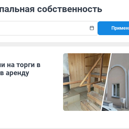
ипальная собственность
Примен
 на торги в
 в аренду