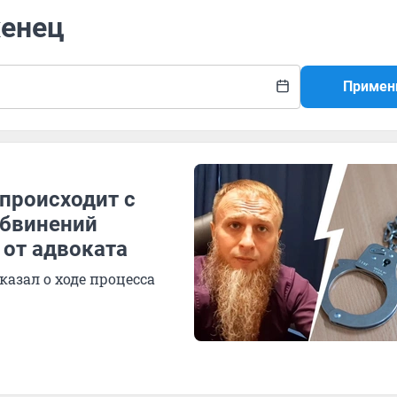
женец
Примен
происходит с
обвинений
 от адвоката
азал о ходе процесса