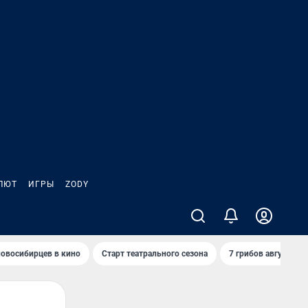
ЛЮТ
ИГРЫ
ZODY
овосибирцев в кино
Старт театрального сезона
7 грибов августа