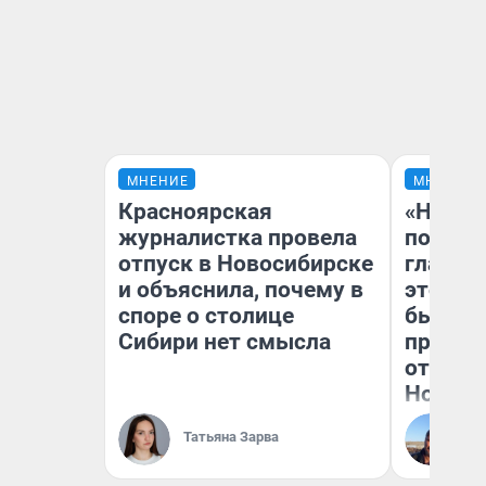
МНЕНИЕ
МНЕНИЕ
Красноярская
«Никог
журналистка провела
победи
отпуск в Новосибирске
главны
и объяснила, почему в
этого г
споре о столице
бьет р
Сибири нет смысла
прокат
отзыв 
Нолана
Ст
Татьяна Зарва
Эк