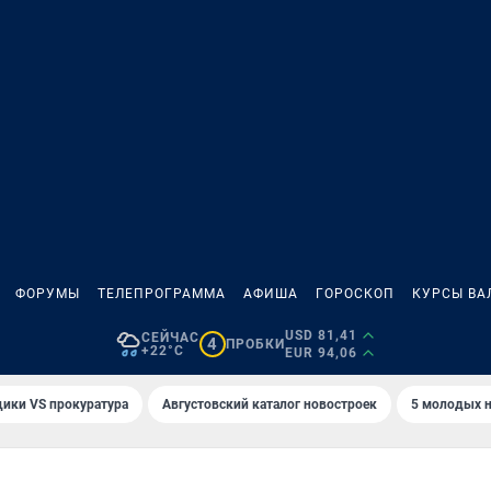
ФОРУМЫ
ТЕЛЕПРОГРАММА
АФИША
ГОРОСКОП
КУРСЫ ВА
USD 81,41
СЕЙЧАС
4
ПРОБКИ
+22°C
EUR 94,06
ики VS прокуратура
Августовский каталог новостроек
5 молодых н