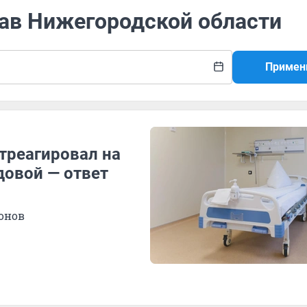
рав Нижегородской области
Примен
треагировал на
довой — ответ
онов