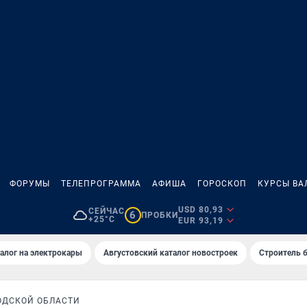
ФОРУМЫ
ТЕЛЕПРОГРАММА
АФИША
ГОРОСКОП
КУРСЫ ВА
USD 80,93
СЕЙЧАС
6
ПРОБКИ
+25°C
EUR 93,19
алог на электрокары
Августовский каталог новостроек
Строитель б
ОДСКОЙ ОБЛАСТИ