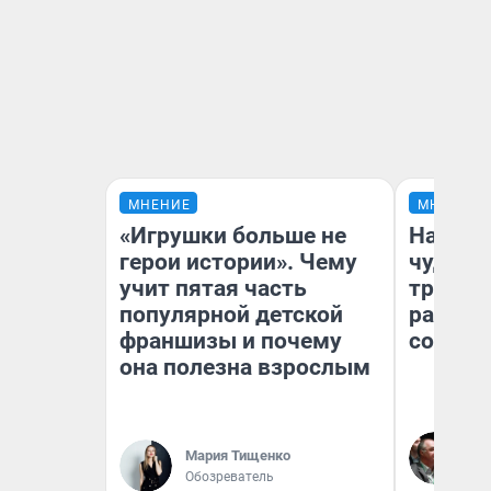
МНЕНИЕ
МНЕНИЕ
«Игрушки больше не
Наслед
герои истории». Чему
чудом 
учит пятая часть
трансп
популярной детской
разнес
франшизы и почему
советс
она полезна взрослым
Ол
Бл
Мария Тищенко
вл
Обозреватель
би