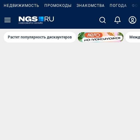
НЕДВИЖИМОСТЬ
ПРОМОКОДЫ
ЗНАКОМСТВА
ПОГОДА
ФО
Растет популярность дискаунтеров
Межд