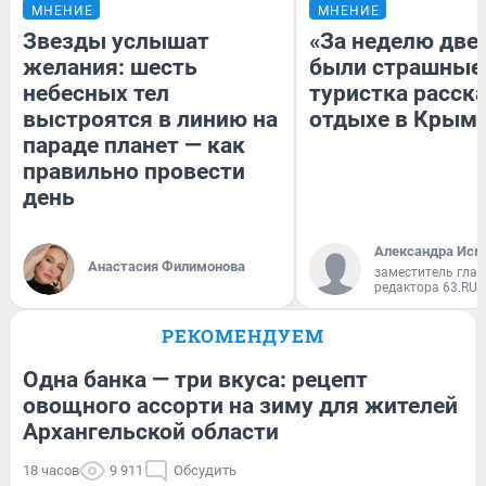
МНЕНИЕ
МНЕНИЕ
Звезды услышат
«За неделю две
желания: шесть
были страшные
небесных тел
туристка расска
выстроятся в линию на
отдыхе в Крым
параде планет — как
правильно провести
день
Александра Исм
Анастасия Филимонова
заместитель глав
редактора 63.RU
РЕКОМЕНДУЕМ
Одна банка — три вкуса: рецепт
овощного ассорти на зиму для жителей
Архангельской области
18 часов
9 911
Обсудить