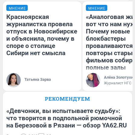
МНЕНИЕ
МНЕНИЕ
Красноярская
«Аналоговая жи
журналистка провела
вот что нам нуж
отпуск в Новосибирске
Почему новые
и объяснила, почему в
блокбастеры
споре о столице
проваливаются,
Сибири нет смысла
повторы стары
фильмов собир
полные залы
Алёна Золотухи
Татьяна Зарва
Журналист НГС
РЕКОМЕНДУЕМ
«Девчонки, вы испытываете судьбу»:
что творится в подпольной рюмочной
на Березовой в Рязани — обзор YA62.RU