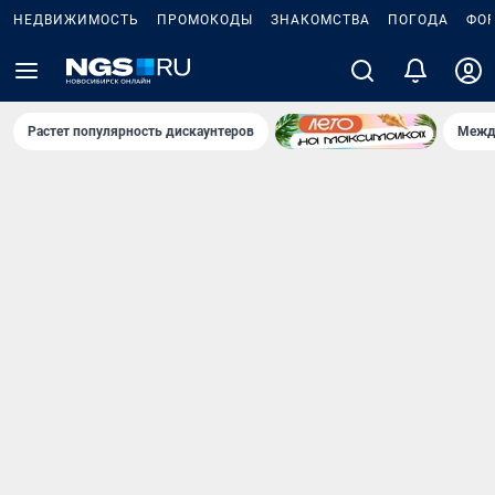
НЕДВИЖИМОСТЬ
ПРОМОКОДЫ
ЗНАКОМСТВА
ПОГОДА
ФО
Растет популярность дискаунтеров
Межд