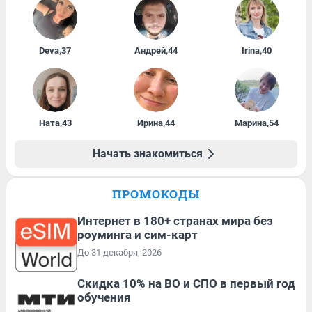
Deva
,
37
Андрей
,
44
Irina
,
40
Ната
,
43
Ирина
,
44
Марина
,
54
Начать знакомиться
ПРОМОКОДЫ
Интернет в 180+ странах мира без
роуминга и сим-карт
До 31 декабря, 2026
Скидка 10% на ВО и СПО в первый год
обучения