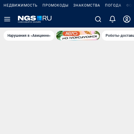
НЕДВИЖИМОСТЬ
ПРОМОКОДЫ
ЗНАКОМСТВА
ПОГОДА
ФО
Нарушения в «Авиценне»
Роботы-доставщ