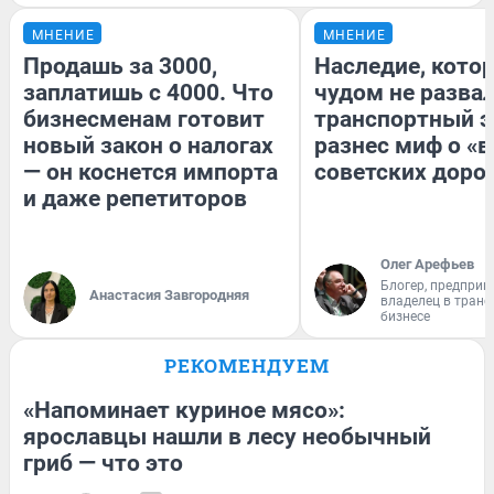
МНЕНИЕ
МНЕНИЕ
Продашь за 3000,
Наследие, кото
заплатишь с 4000. Что
чудом не разва
бизнесменам готовит
транспортный э
новый закон о налогах
разнес миф о «
— он коснется импорта
советских доро
и даже репетиторов
Олег Арефьев
Блогер, предприн
Анастасия Завгородняя
владелец в тран
бизнесе
РЕКОМЕНДУЕМ
«Напоминает куриное мясо»:
ярославцы нашли в лесу необычный
гриб — что это