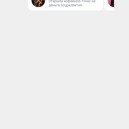
Открыла кофейную точку на
Ко
деньги соцразвития