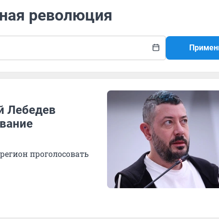
рная революция
Примен
й Лебедев
звание
 регион проголосовать