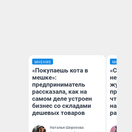
МНЕНИЕ
МНЕНИЕ
«Покупаешь кота в
«Сними
мешке»:
немедл
предприниматель
журнал
рассказала, как на
пришло
самом деле устроен
чтобы п
бизнес со складами
на что
дешевых товаров
ради н
Наталья Шорохова
Ан