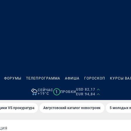
ФОРУМЫ
ТЕЛЕПРОГРАММА
АФИША
ГОРОСКОП
КУРСЫ ВА
USD 82,17
СЕЙЧАС
1
ПРОБКИ
+19°C
EUR 94,84
ики VS прокуратура
Августовский каталог новостроек
5 молодых н
ЦИЯ