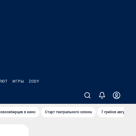
ЛЮТ
ИГРЫ
ZODY
овосибирцев в кино
Старт театрального сезона
7 грибов августа