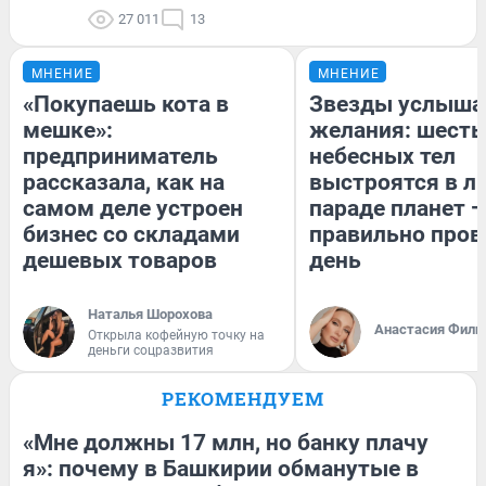
27 011
13
МНЕНИЕ
МНЕНИЕ
«Покупаешь кота в
Звезды услыша
мешке»:
желания: шесть
предприниматель
небесных тел
рассказала, как на
выстроятся в л
самом деле устроен
параде планет —
бизнес со складами
правильно пров
дешевых товаров
день
Наталья Шорохова
Анастасия Фили
Открыла кофейную точку на
деньги соцразвития
РЕКОМЕНДУЕМ
«Мне должны 17 млн, но банку плачу
я»: почему в Башкирии обманутые в