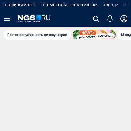
НЕДВИЖИМОСТЬ
ПРОМОКОДЫ
ЗНАКОМСТВА
ПОГОДА
ФО
Растет популярность дискаунтеров
Межд