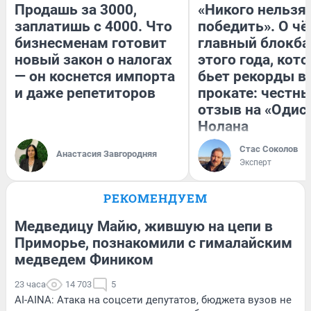
Продашь за 3000,
«Никого нельзя
заплатишь с 4000. Что
победить». О ч
бизнесменам готовит
главный блокба
новый закон о налогах
этого года, кот
— он коснется импорта
бьет рекорды в
и даже репетиторов
прокате: честн
отзыв на «Одис
Нолана
Стас Соколов
Анастасия Завгородняя
Эксперт
РЕКОМЕНДУЕМ
Медведицу Майю, жившую на цепи в
Приморье, познакомили с гималайским
медведем Фиником
23 часа
14 703
5
AI-AINA: Атака на соцсети депутатов, бюджета вузов не