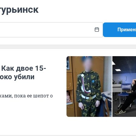
турьинск
Примен
 Как двое 15-
око убили
ами, пока ее шепот о