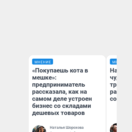
МНЕНИЕ
МНЕНИЕ
«Покупаешь кота в
Наслед
мешке»:
чудом 
предприниматель
трансп
рассказала, как на
разнес
самом деле устроен
советс
бизнес со складами
дешевых товаров
Ол
Наталья Шорохова
Бл