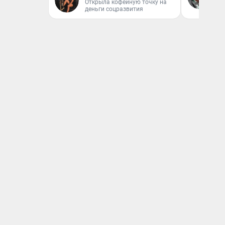
Открыла кофейную точку на
вл
деньги соцразвития
би