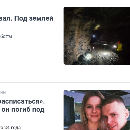
вал. Под землей
аботы
РИИ
расписаться».
 он погиб под
 24 года