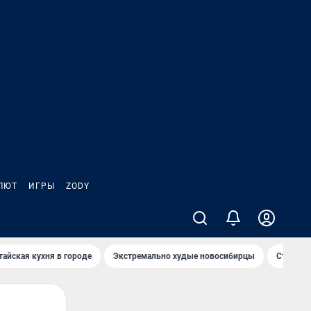
ЛЮТ
ИГРЫ
ZODY
тайская кухня в городе
Экстремально худые новосибирцы
Старт те