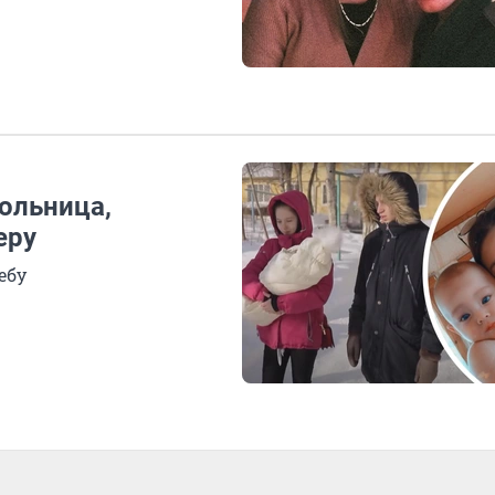
кольница,
еру
ебу