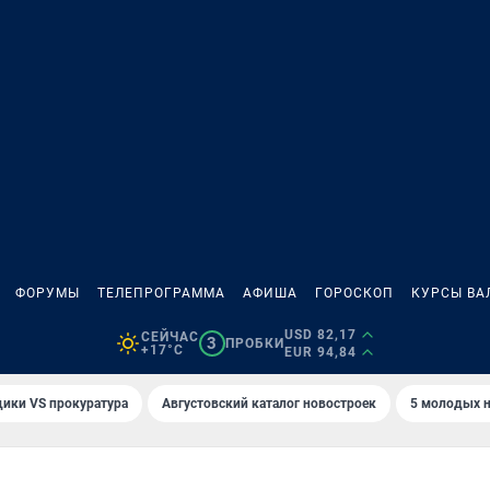
ФОРУМЫ
ТЕЛЕПРОГРАММА
АФИША
ГОРОСКОП
КУРСЫ ВА
USD 82,17
СЕЙЧАС
3
ПРОБКИ
+17°C
EUR 94,84
ики VS прокуратура
Августовский каталог новостроек
5 молодых н