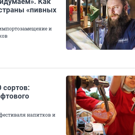
ридумаем». Как
 страны «пивных
о импортозамещение и
тных напитков
0 сортов:
афтового
 фестиваля напитков и