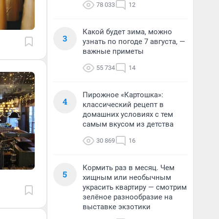
78 033
12
Какой будет зима, можно
3
узнать по погоде 7 августа, —
важные приметы
55 734
14
Пирожное «Картошка»:
4
классический рецепт в
домашних условиях с тем
самым вкусом из детства
30 869
16
Кормить раз в месяц. Чем
5
хищным или необычным
украсить квартиру — смотрим
зелёное разнообразие на
выставке экзотики