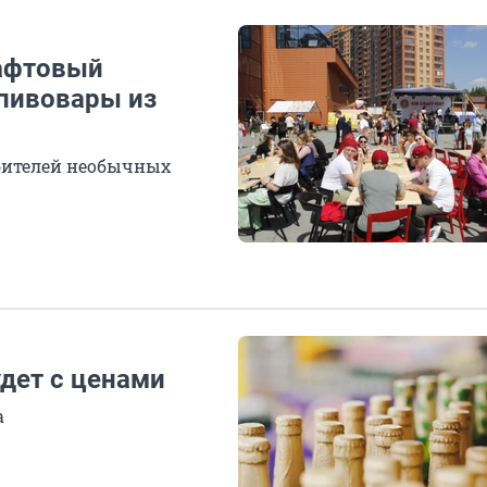
рафтовый
 пивовары из
юбителей необычных
удет с ценами
а