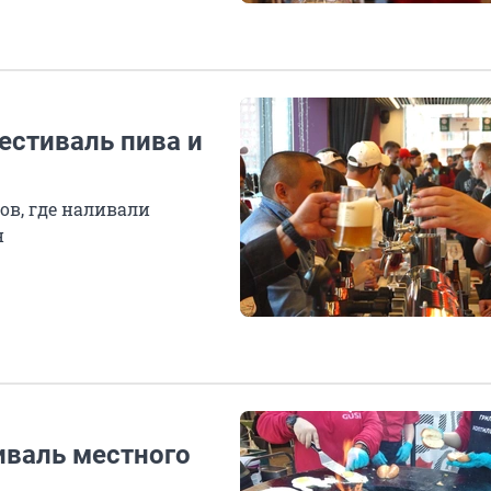
естиваль пива и
ов, где наливали
н
иваль местного