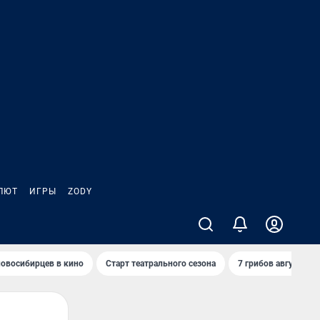
ЛЮТ
ИГРЫ
ZODY
овосибирцев в кино
Старт театрального сезона
7 грибов августа