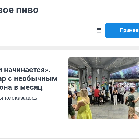
вое пиво
Примен
 начинается».
ар с необычным
она в месяц
и не оказалось