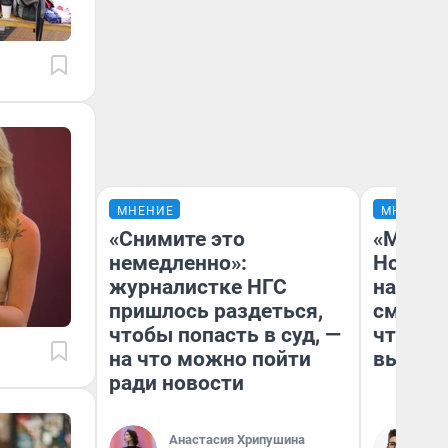
МНЕНИЕ
МНЕНИЕ
«Снимите это
«Мы ви
немедленно»:
Нолана
журналистке НГС
настро
пришлось раздеться,
смотре
чтобы попасть в суд, —
чтобы 
на что можно пойти
выгляд
ради новости
Анастасия Хрипушина
На