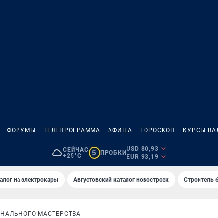
ФОРУМЫ
ТЕЛЕПРОГРАММА
АФИША
ГОРОСКОП
КУРСЫ ВА
USD 80,93
СЕЙЧАС
5
ПРОБКИ
+25°C
EUR 93,19
алог на электрокары
Августовский каталог новостроек
Строитель б
НАЛЬНОГО МАСТЕРСТВА