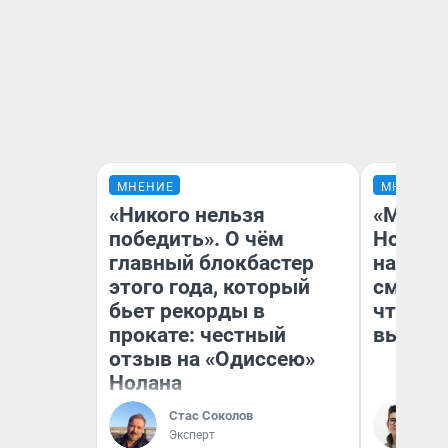
МНЕНИЕ
МНЕНИЕ
«Никого нельзя
«Мы ви
победить». О чём
Нолана
главный блокбастер
настро
этого года, который
смотре
бьет рекорды в
чтобы 
прокате: честный
выгляд
отзыв на «Одиссею»
Нолана
Стас Соколов
На
Эксперт