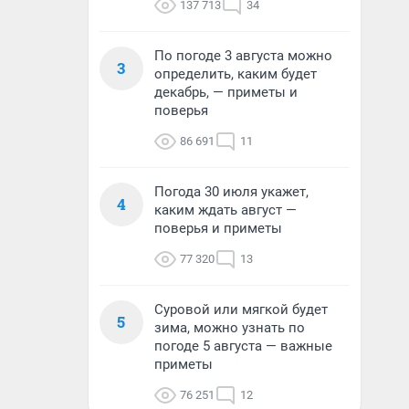
137 713
34
По погоде 3 августа можно
3
определить, каким будет
декабрь, — приметы и
поверья
86 691
11
Погода 30 июля укажет,
4
каким ждать август —
поверья и приметы
77 320
13
Суровой или мягкой будет
5
зима, можно узнать по
погоде 5 августа — важные
приметы
76 251
12