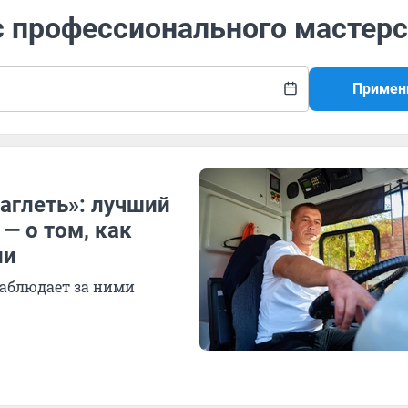
с профессионального мастер
Примен
аглеть»: лучший
— о том, как
ли
наблюдает за ними