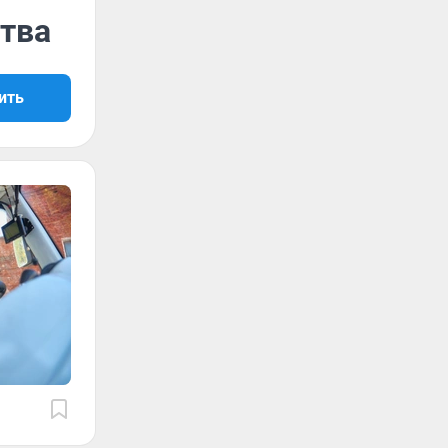
ства
ить