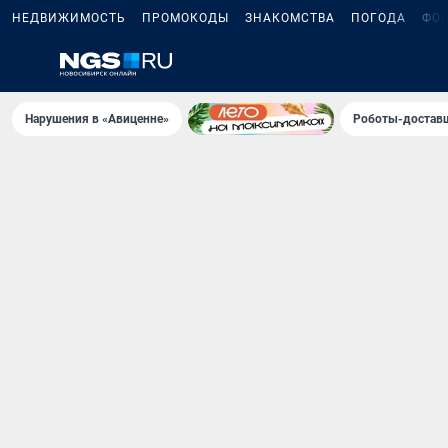
НЕДВИЖИМОСТЬ
ПРОМОКОДЫ
ЗНАКОМСТВА
ПОГОДА
ФО
Нарушения в «Авиценне»
Роботы-доставщ