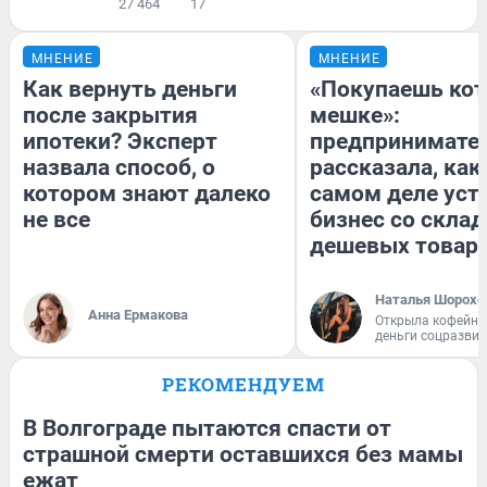
27 464
17
МНЕНИЕ
МНЕНИЕ
Как вернуть деньги
«Покупаешь кот
после закрытия
мешке»:
ипотеки? Эксперт
предпринимате
назвала способ, о
рассказала, как
котором знают далеко
самом деле уст
не все
бизнес со скла
дешевых товар
Наталья Шорохо
Анна Ермакова
Открыла кофейну
деньги соцразви
РЕКОМЕНДУЕМ
В Волгограде пытаются спасти от
страшной смерти оставшихся без мамы
ежат