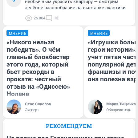
необычным украсить квартиру — смотрим
зелёное разнообразие на выставке экзотики
26 864
13
МНЕНИЕ
МНЕНИЕ
«Никого нельзя
«Игрушки больш
победить». О чём
герои истории».
главный блокбастер
учит пятая част
этого года, который
популярной дет
бьет рекорды в
франшизы и по
прокате: честный
она полезна вз
отзыв на «Одиссею»
Нолана
Стас Соколов
Мария Тищенко
Эксперт
Обозреватель
РЕКОМЕНДУЕМ