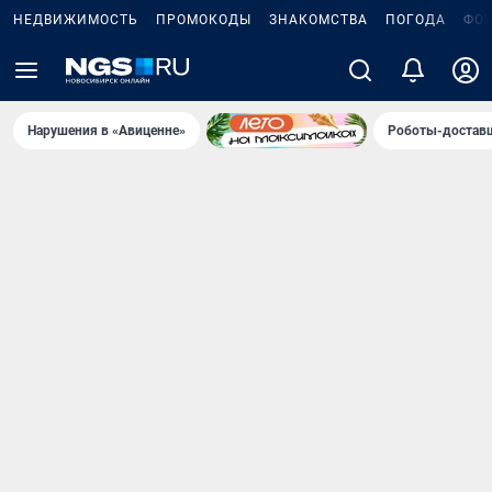
НЕДВИЖИМОСТЬ
ПРОМОКОДЫ
ЗНАКОМСТВА
ПОГОДА
ФО
Нарушения в «Авиценне»
Роботы-доставщ