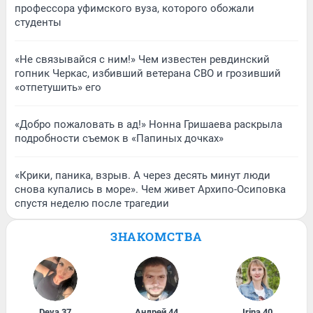
профессора уфимского вуза, которого обожали
студенты
«Не связывайся с ним!» Чем известен ревдинский
гопник Черкас, избивший ветерана СВО и грозивший
«отпетушить» его
«Добро пожаловать в ад!» Нонна Гришаева раскрыла
подробности съемок в «Папиных дочках»
«Крики, паника, взрыв. А через десять минут люди
снова купались в море». Чем живет Архипо-Осиповка
спустя неделю после трагедии
ЗНАКОМСТВА
Deva
,
37
Андрей
,
44
Irina
,
40