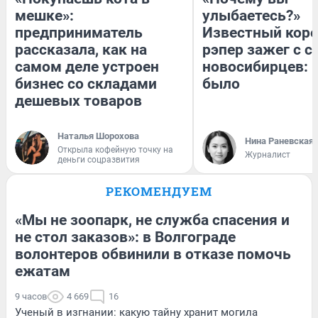
мешке»:
улыбаетесь?»
предприниматель
Известный кор
рассказала, как на
рэпер зажег с 
самом деле устроен
новосибирцев: к
бизнес со складами
было
дешевых товаров
Наталья Шорохова
Нина Раневская
Открыла кофейную точку на
Журналист
деньги соцразвития
РЕКОМЕНДУЕМ
«Мы не зоопарк, не служба спасения и
не стол заказов»: в Волгограде
волонтеров обвинили в отказе помочь
ежатам
9 часов
4 669
16
Ученый в изгнании: какую тайну хранит могила