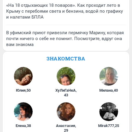
«На 18 отдыхающих 18 поваров». Как проходит лето в
Крыму с перебоями света и бензина, водой по графику
и налетами БПЛА
В уфимский приют привезли пермячку Марину, которая
почти ничего о себе не помнит. Посмотрите, вдруг она
вам знакома
ЗНАКОМСТВА
Юлия
,
50
ХуЛиГаНкА
,
Милана
,
40
43
Елена
,
38
Анастасия
,
Mirak777
,
25
29