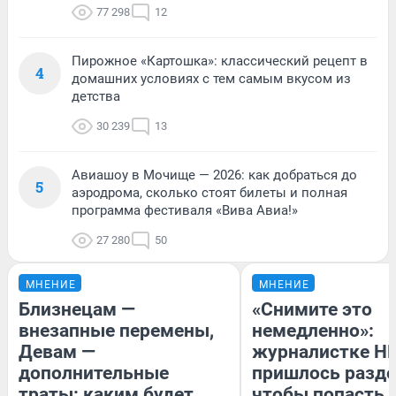
77 298
12
Пирожное «Картошка»: классический рецепт в
4
домашних условиях с тем самым вкусом из
детства
30 239
13
Авиашоу в Мочище — 2026: как добраться до
5
аэродрома, сколько стоят билеты и полная
программа фестиваля «Вива Авиа!»
27 280
50
МНЕНИЕ
МНЕНИЕ
Близнецам —
«Снимите это
внезапные перемены,
немедленно»:
Девам —
журналистке Н
дополнительные
пришлось разде
траты: каким будет
чтобы попасть в