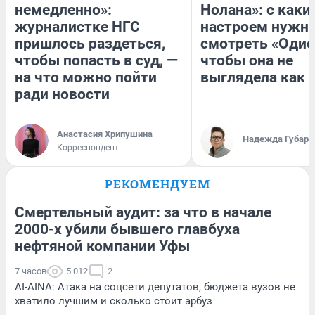
немедленно»:
Нолана»: с каки
журналистке НГС
настроем нужн
пришлось раздеться,
смотреть «Одис
чтобы попасть в суд, —
чтобы она не
на что можно пойти
выглядела как 
ради новости
Анастасия Хрипушина
Надежда Губарь
Корреспондент
РЕКОМЕНДУЕМ
Смертельный аудит: за что в начале
2000-х убили бывшего главбуха
нефтяной компании Уфы
7 часов
5 012
2
AI-AINA: Атака на соцсети депутатов, бюджета вузов не
хватило лучшим и сколько стоит арбуз